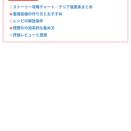
☆
ストーリー攻略チャート
／
クリア後要素まとめ
★
最強装備の作り方とおすすめ
☆
レシピの解放条件
★
残響片の効率的な集め方
☆
評価レビューと感想