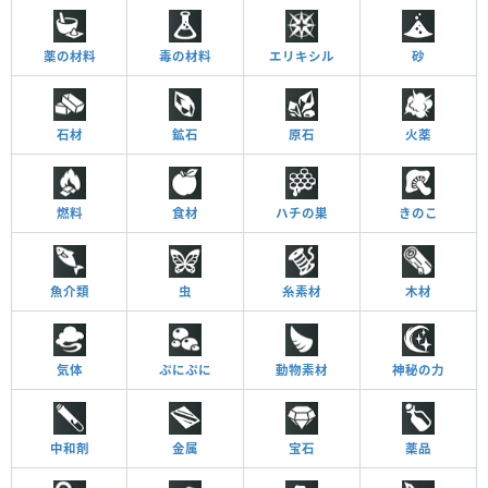
薬の材料
毒の材料
エリキシル
砂
石材
鉱石
原石
火薬
燃料
食材
ハチの巣
きのこ
魚介類
虫
糸素材
木材
気体
ぷにぷに
動物素材
神秘の力
中和剤
金属
宝石
薬品