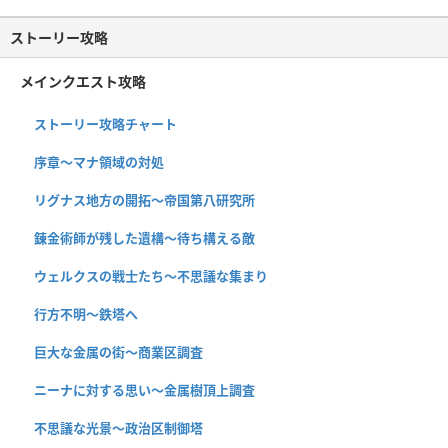
ストーリー攻略
メインクエスト攻略
ストーリー攻略チャート
序章〜マナ領域の対処
リグナス地方の開拓〜帝国第八研究所
錬金術師が残した遺構〜待ち構える敵
ウェルクスの戦士たち〜不思議な集まり
行方不明〜鉄塔へ
巨大な金属の街〜商業区調査
ニーナに対する思い〜金属樹頂上調査
不思議な光景〜政治区制御塔