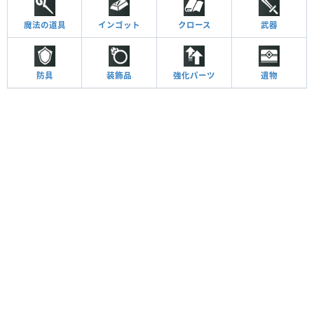
魔法の道具
インゴット
クロース
武器
防具
装飾品
強化パーツ
遺物