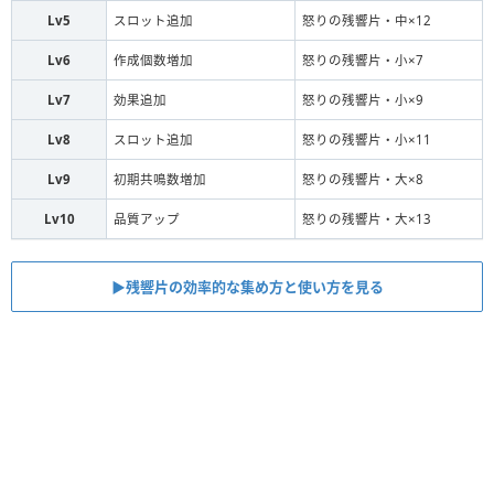
Lv5
スロット追加
怒りの残響片・中×12
Lv6
作成個数増加
怒りの残響片・小×7
Lv7
効果追加
怒りの残響片・小×9
Lv8
スロット追加
怒りの残響片・小×11
Lv9
初期共鳴数増加
怒りの残響片・大×8
Lv10
品質アップ
怒りの残響片・大×13
▶︎残響片の効率的な集め方と使い方を見る