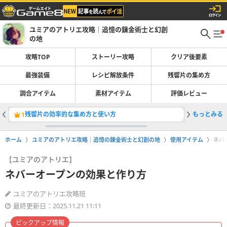
ユミアのアトリエ攻略｜追憶の錬金術士と幻創
の地
攻略TOP
ストーリー攻略
クリア後要素
最強装備
レシピ解放条件
残響片の集め方
調合アイテム
素材アイテム
評価レビュー
残響片の効率的な集め方と使い方
もっとみる
序章から
1
2
ホーム
ユミアのアトリエ攻略｜追憶の錬金術士と幻創の地
使用アイテム
ネバ
【ユミアのアトリエ】
ネバーオープンの効果と作り方
ユミアのアトリエ攻略班
最終更新日：2025.11.21 11:11
ピックアップ情報