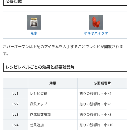
必要知識
黒水
ゲキヤバイタケ
ネバーオープンは上記のアイテムを入手することでレシピが開放されま
す。
レシピレベルごとの効果と必要残響片
効果
必要残響片
Lv1
レシピ習得
怒りの残響片・小×4
Lv2
品質アップ
怒りの残響片・小×6
Lv3
作成個数増加
怒りの残響片・小×8
Lv4
効果追加
怒りの残響片・小×10