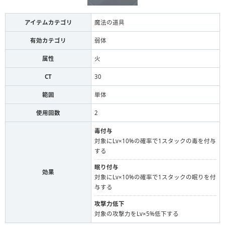
アイテムカテゴリ
魔法の道具
有効カテゴリ
弱体
属性
火
CT
30
範囲
単体
使用回数
2
毒付与
対象にLv×10%の確率で1スタックの毒を付与
する
眠り付与
効果
対象にLv×10%の確率で1スタックの眠りを付
与する
攻撃力低下
対象の攻撃力をLv×5%低下する