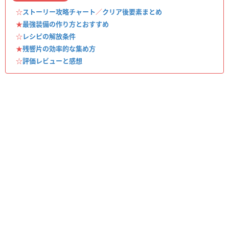
☆
ストーリー攻略チャート
／
クリア後要素まとめ
★
最強装備の作り方とおすすめ
☆
レシピの解放条件
★
残響片の効率的な集め方
☆
評価レビューと感想