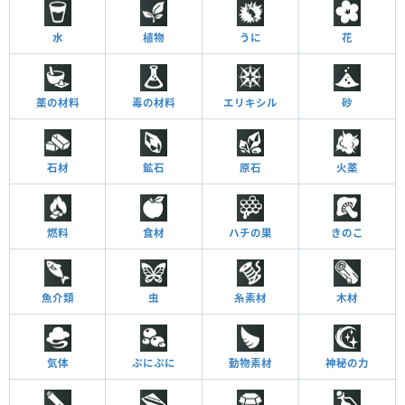
水
植物
うに
花
薬の材料
毒の材料
エリキシル
砂
石材
鉱石
原石
火薬
燃料
食材
ハチの巣
きのこ
魚介類
虫
糸素材
木材
気体
ぷにぷに
動物素材
神秘の力