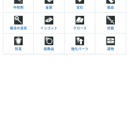
中和剤
金属
宝石
薬品
魔法の道具
インゴット
クロース
武器
防具
装飾品
強化パーツ
遺物