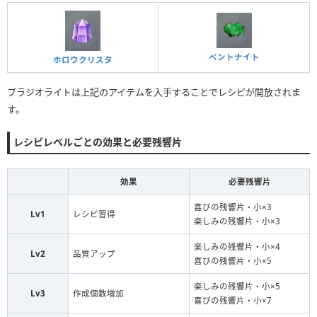
ペントナイト
ホロウクリスタ
プラジオライトは上記のアイテムを入手することでレシピが開放されま
す。
レシピレベルごとの効果と必要残響片
効果
必要残響片
喜びの残響片・小×3
Lv1
レシピ習得
楽しみの残響片・小×3
楽しみの残響片・小×4
Lv2
品質アップ
喜びの残響片・小×5
楽しみの残響片・小×5
Lv3
作成個数増加
喜びの残響片・小×7