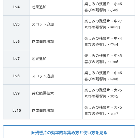
楽しみの残響片・小×6
Lv4
効果追加
喜びの残響片・小×9
楽しみの残響片・中×7
Lv5
スロット追加
喜びの残響片・中×11
楽しみの残響片・中×4
Lv6
作成個数増加
喜びの残響片・中×4
楽しみの残響片・中×5
Lv7
効果追加
喜びの残響片・中×6
楽しみの残響片・中×6
Lv8
スロット追加
喜びの残響片・中×8
楽しみの残響片・大×5
Lv9
共鳴範囲拡大
喜びの残響片・大×5
楽しみの残響片・大×5
Lv10
作成個数増加
喜びの残響片・大×7
▶︎残響片の効率的な集め方と使い方を見る