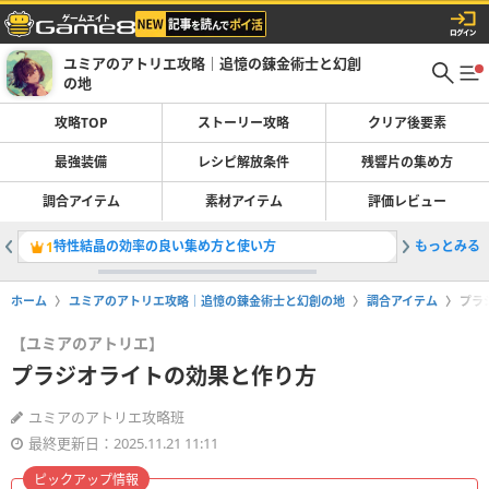
ユミアのアトリエ攻略｜追憶の錬金術士と幻創
の地
攻略TOP
ストーリー攻略
クリア後要素
最強装備
レシピ解放条件
残響片の集め方
調合アイテム
素材アイテム
評価レビュー
特性結晶の効率の良い集め方と使い方
もっとみる
アドベン
1
2
ホーム
ユミアのアトリエ攻略｜追憶の錬金術士と幻創の地
調合アイテム
プラ
【ユミアのアトリエ】
プラジオライトの効果と作り方
ユミアのアトリエ攻略班
最終更新日：2025.11.21 11:11
ピックアップ情報