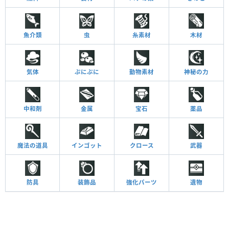
魚介類
虫
糸素材
木材
気体
ぷにぷに
動物素材
神秘の力
中和剤
金属
宝石
薬品
魔法の道具
インゴット
クロース
武器
防具
装飾品
強化パーツ
遺物