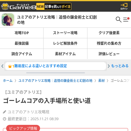
ユミアのアトリエ攻略｜追憶の錬金術士と幻創
の地
攻略TOP
ストーリー攻略
クリア後要素
最強装備
レシピ解放条件
残響片の集め方
調合アイテム
素材アイテム
評価レビュー
難易度による違いとおすすめ設定
もっとみる
レベル上
1
2
ホーム
ユミアのアトリエ攻略｜追憶の錬金術士と幻創の地
素材
ゴーレムコア
【ユミアのアトリエ】
ゴーレムコアの入手場所と使い道
ユミアのアトリエ攻略班
最終更新日：2025.11.21 08:39
ピックアップ情報