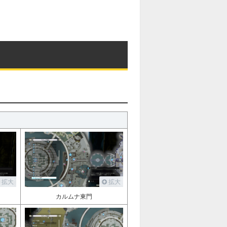
拡大
拡大
カルムナ東門