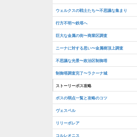
ウェルクスの戦士たち〜不思議な集まり
行方不明〜鉄塔へ
巨大な金属の街〜商業区調査
ニーナに対する思い〜金属樹頂上調査
不思議な光景〜政治区制御塔
制御塔調査完了〜ラクーナ城
ストーリーボス攻略
ボスの弱点一覧と攻略のコツ
ヴェスペル
リリーボレア
コルレオニス