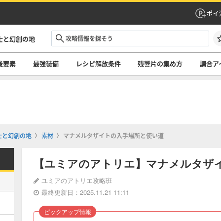
ポイ
士と幻創の地
後要素
最強装備
レシピ解放条件
残響片の集め方
調合ア
士と幻創の地
素材
マナメルタザイトの入手場所と使い道
【ユミアのアトリエ】マナメルタザ
ユミアのアトリエ攻略班
最終更新日：2025.11.21 11:11
ピックアップ情報