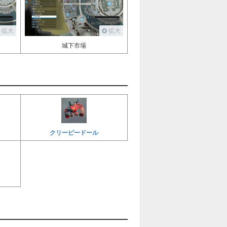
拡大
拡大
城下市場
クリーピードール