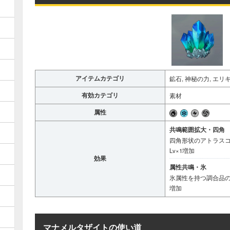
アイテムカテゴリ
鉱石, 神秘の力, エリ
有効カテゴリ
素材
属性
共鳴範囲拡大・四角
四角形状のアトラス
Lv×1増加
効果
属性共鳴・氷
氷属性を持つ調合品の
増加
マナメルタザイトの使い道