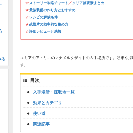
☆
／
おすすめ｜実際の作成手順も紹介
ストーリー攻略チャート
クリア後要素まとめ
★
最強装備の作り方とおすすめ
☆
レシピの解放条件
★
残響片の効率的な集め方
方
☆
評価レビューと感想
ユミアのアトリエのマナメルタザイトの入手場所です。効果や採
みる
す。
目次
入手場所・採取地一覧
効果とカテゴリ
使い道
関連記事