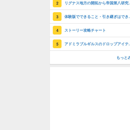
リグナス地方の開拓か
2
体験版でできる
3
ストーリー攻略チャート
4
アドミラブルギル
5
もっと