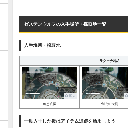
ゼステンウルフの入手場所・採取地一覧
入手場所・採取地
ラクーナ地方
拡大
追想庭園
創成の大樹
一度入手した後はアイテム追跡を活用しよう