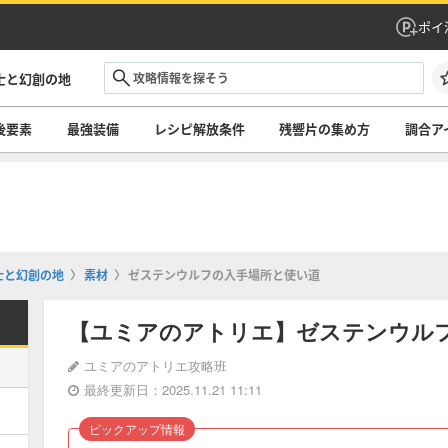
ポイ
士と幻創の地
後要素
最強装備
レシピ解放条件
残響片の集め方
調合ア
士と幻創の地
素材
ゼステンウルフの入手場所と使い道
【ユミアのアトリエ】ゼステンウル
ユミアのアトリエ攻略班
最終更新日：2025.11.21 11:11
ピックアップ情報