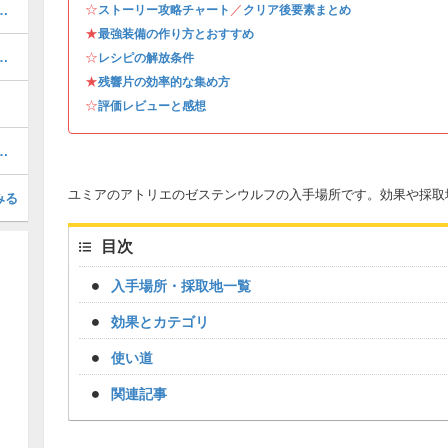
☆
／
ら帝国第八研究所の攻略｜チャート2
ストーリー攻略チャート
クリア後要素まとめ
★
最強装備の作り方とおすすめ
こと・引き継ぎはできる？
☆
レシピの解放条件
★
残響片の効率的な集め方
☆
評価レビューと感想
スのドロップアイテムと出現場所
ユミアのアトリエのゼステンウルフの入手場所です。効果や採取
みる
目次
入手場所・採取地一覧
効果とカテゴリ
使い道
関連記事