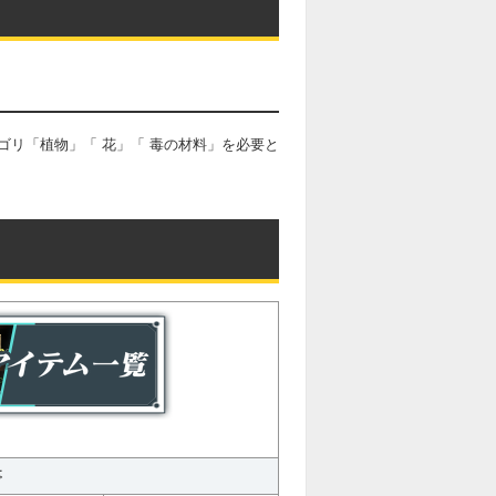
リ「植物」「 花」「 毒の材料」を必要と
事