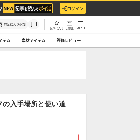
活
ログイン
お気に入り追加
ご意見
MENU
お気に入り
イテム
素材アイテム
評価レビュー
フの入手場所と使い道