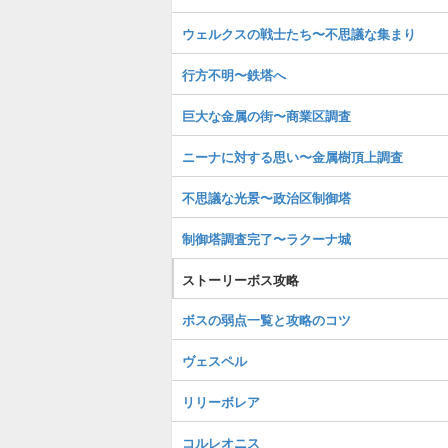
ウェルクスの戦士たち〜不思議な集まり
行方不明〜鉄塔へ
巨大な金属の街〜商業区調査
ニーナに対する思い〜金属樹頂上調査
不思議な光景〜政治区制御塔
制御塔調査完了〜ラクーナ城
ストーリーボス攻略
ボスの弱点一覧と攻略のコツ
ヴェスペル
リリーボレア
コルレオニス