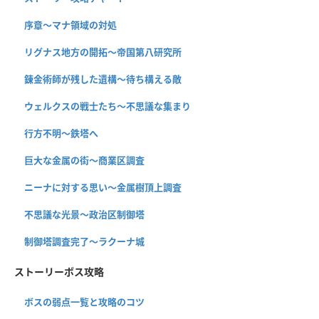
序章〜マナ領域の対処
リグナス地方の開拓〜帝国第八研究所
錬金術師が残した遺構〜待ち構える敵
ウェルクスの戦士たち〜不思議な集まり
行方不明〜鉄塔へ
巨大な金属の街〜商業区調査
ニーナに対する思い〜金属樹頂上調査
不思議な光景〜政治区制御塔
制御塔調査完了〜ラクーナ城
ストーリーボス攻略
ボスの弱点一覧と攻略のコツ