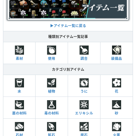
▶︎アイテム一覧に戻る
種類別アイテム一覧記事
素材
使用
調合
装備品
カテゴリ別アイテム
水
植物
うに
花
薬の材料
毒の材料
エリキシル
砂
石材
鉱石
原石
火薬