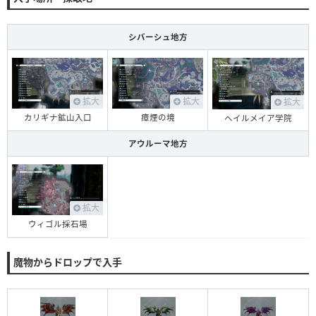
シバーシュ地方
拡大
拡大
拡大
カリギナ鉱山入口
瘴煙の境
ヘイルメイア学院
アウルーマ地方
拡大
ウィゴル採石場
魔物からドロップで入手