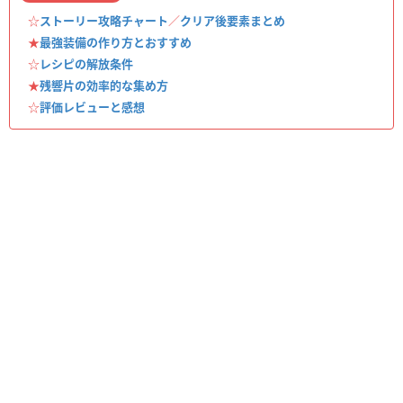
☆
ストーリー攻略チャート
／
クリア後要素まとめ
★
最強装備の作り方とおすすめ
☆
レシピの解放条件
★
残響片の効率的な集め方
☆
評価レビューと感想