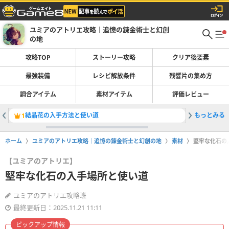
ユミアのアトリエ攻略｜追憶の錬金術士と幻創
の地
攻略TOP
ストーリー攻略
クリア後要素
最強装備
レシピ解放条件
残響片の集め方
調合アイテム
素材アイテム
評価レビュー
結晶花の入手方法と使い道
もっとみる
リグナス
1
2
ホーム
ユミアのアトリエ攻略｜追憶の錬金術士と幻創の地
素材
堅牢な化石の
【ユミアのアトリエ】
堅牢な化石の入手場所と使い道
ユミアのアトリエ攻略班
最終更新日：2025.11.21 11:11
ピックアップ情報