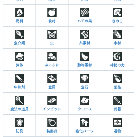
燃料
食材
ハチの巣
きのこ
魚介類
虫
糸素材
木材
気体
ぷにぷに
動物素材
神秘の力
中和剤
金属
宝石
薬品
魔法の道具
インゴット
クロース
武器
防具
装飾品
強化パーツ
遺物