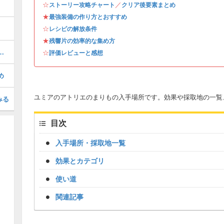
☆
／
ストーリー攻略チャート
クリア後要素まとめ
★
最強装備の作り方とおすすめ
☆
レシピの解放条件
★
残響片の効率的な集め方
のドロップアイテムと出現場所
☆
評価レビューと感想
め
ユミアのアトリエのまりもの入手場所です。効果や採取地の一覧
みる
目次
入手場所・採取地一覧
効果とカテゴリ
使い道
関連記事