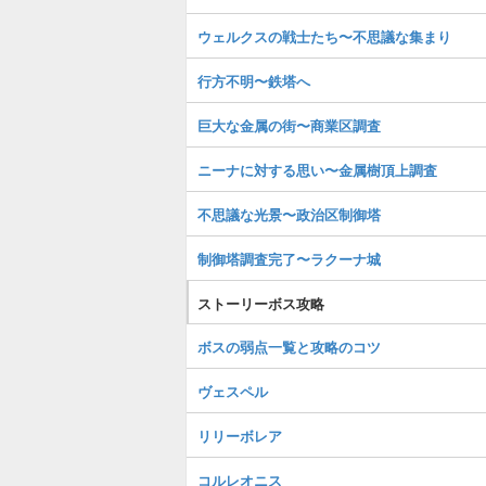
ウェルクスの戦士たち〜不思議な集まり
行方不明〜鉄塔へ
巨大な金属の街〜商業区調査
ニーナに対する思い〜金属樹頂上調査
不思議な光景〜政治区制御塔
制御塔調査完了〜ラクーナ城
ストーリーボス攻略
ボスの弱点一覧と攻略のコツ
ヴェスペル
リリーボレア
コルレオニス