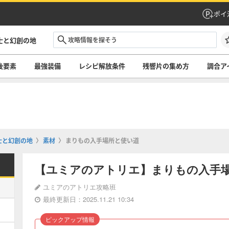
ポイ
士と幻創の地
後要素
最強装備
レシピ解放条件
残響片の集め方
調合ア
士と幻創の地
素材
まりもの入手場所と使い道
【ユミアのアトリエ】まりもの入手
ユミアのアトリエ攻略班
最終更新日：2025.11.21 10:34
ピックアップ情報