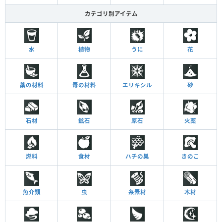
カテゴリ別アイテム
水
植物
うに
花
薬の材料
毒の材料
エリキシル
砂
石材
鉱石
原石
火薬
燃料
食材
ハチの巣
きのこ
魚介類
虫
糸素材
木材