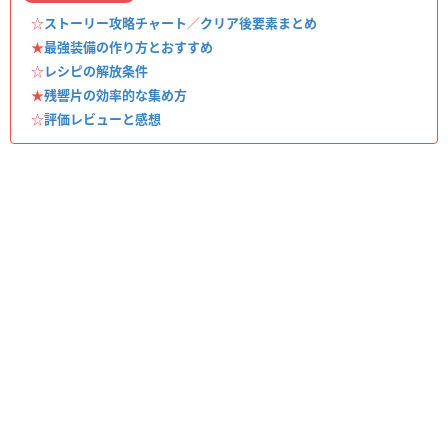
☆
ストーリー攻略チャート
／
クリア後要素まとめ
★
最強装備の作り方とおすすめ
☆
レシピの解放条件
★
残響片の効率的な集め方
☆
評価レビューと感想