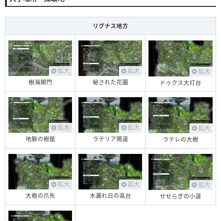
リグナス地方
拡大
拡大
拡大
樹海関門
秘された花園
ドゥクス大灯台
拡大
拡大
拡大
地脈の樹窟
ラテリア間道
ラテレの大樹
拡大
拡大
拡大
大樹の爪先
木漏れ日の高台
せせらぎの小道