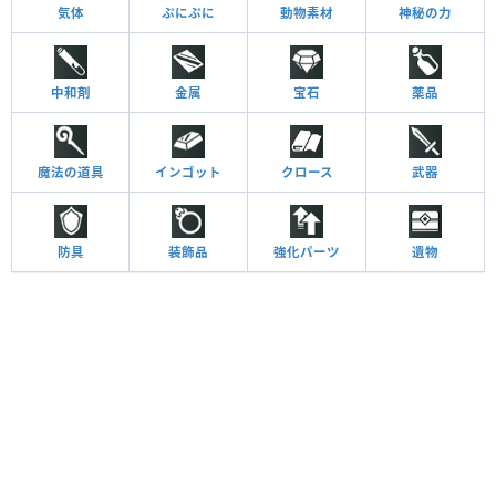
気体
ぷにぷに
動物素材
神秘の力
中和剤
金属
宝石
薬品
魔法の道具
インゴット
クロース
武器
防具
装飾品
強化パーツ
遺物