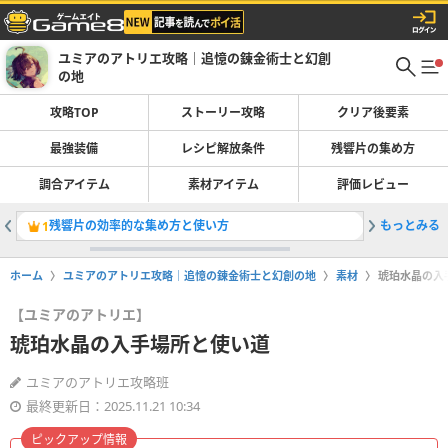
ユミアのアトリエ攻略｜追憶の錬金術士と幻創
の地
攻略TOP
ストーリー攻略
クリア後要素
最強装備
レシピ解放条件
残響片の集め方
調合アイテム
素材アイテム
評価レビュー
残響片の効率的な集め方と使い方
もっとみる
序章から
1
2
ホーム
ユミアのアトリエ攻略｜追憶の錬金術士と幻創の地
素材
琥珀水晶の入
【ユミアのアトリエ】
琥珀水晶の入手場所と使い道
ユミアのアトリエ攻略班
最終更新日：2025.11.21 10:34
ピックアップ情報