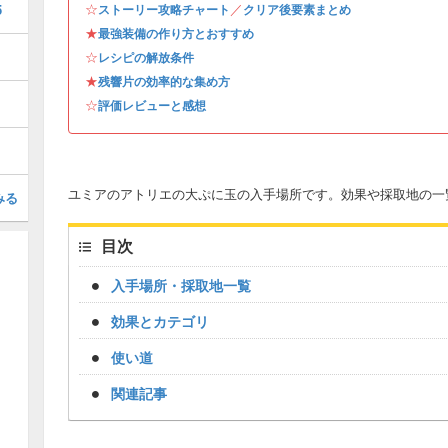
☆
／
5
ストーリー攻略チャート
クリア後要素まとめ
★
最強装備の作り方とおすすめ
☆
レシピの解放条件
★
残響片の効率的な集め方
☆
評価レビューと感想
ユミアのアトリエの大ぷに玉の入手場所です。効果や採取地の一
みる
目次
入手場所・採取地一覧
効果とカテゴリ
使い道
関連記事