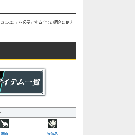
ぷにぷに」を必要とする全ての調合に使え
事
調合
装備品