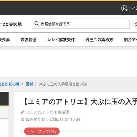
ポイ
士と幻創の地
後要素
最強装備
レシピ解放条件
残響片の集め方
調合ア
士と幻創の地
素材
大ぷに玉の入手場所と使い道
【ユミアのアトリエ】大ぷに玉の入
ユミアのアトリエ攻略班
最終更新日：2025.11.21 10:34
ピックアップ情報