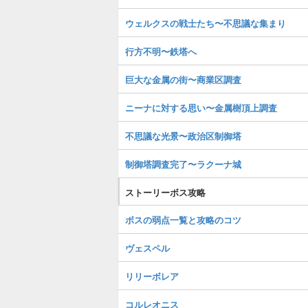
ウェルクスの戦士たち〜不思議な集まり
行方不明〜鉄塔へ
巨大な金属の街〜商業区調査
ニーナに対する思い〜金属樹頂上調査
不思議な光景〜政治区制御塔
制御塔調査完了〜ラクーナ城
ストーリーボス攻略
ボスの弱点一覧と攻略のコツ
ヴェスペル
リリーボレア
コルレオニス