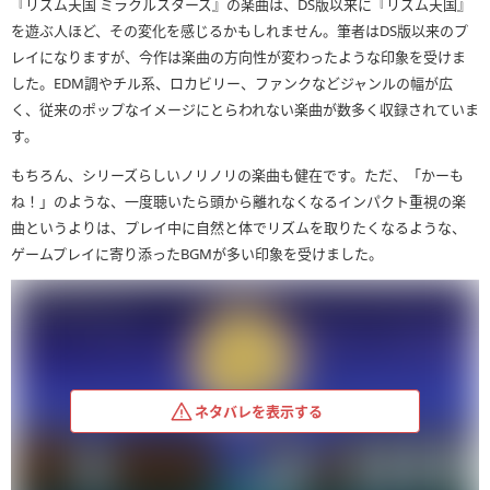
『リズム天国 ミラクルスターズ』の楽曲は、DS版以来に『リズム天国』
を遊ぶ人ほど、その変化を感じるかもしれません。筆者はDS版以来のプ
レイになりますが、今作は楽曲の方向性が変わったような印象を受けま
した。EDM調やチル系、ロカビリー、ファンクなどジャンルの幅が広
く、従来のポップなイメージにとらわれない楽曲が数多く収録されていま
す。
もちろん、シリーズらしいノリノリの楽曲も健在です。ただ、「かーも
ね！」のような、一度聴いたら頭から離れなくなるインパクト重視の楽
曲というよりは、プレイ中に自然と体でリズムを取りたくなるような、
ゲームプレイに寄り添ったBGMが多い印象を受けました。
ネタバレを表示する