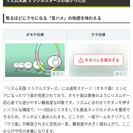
リズム天国 ミラクルスターズの良かった点
焦るほどにクセになる「音ハメ」の快感を味わえる
オモテ仕様
ウラ仕様
ネタバレを表示する
拡大
拡大
『リズム天国 ミラクルスターズ』には通常ステージ（オモテ面）とシビ
アになったウラ面が用意されており、オモテ面は筆者のようにリズムゲー
初心者でも遊びやすい難易度な印象です。リズムに合わせてボタンを押す
シンプルな構成で、1〜2回ほどミスをしても最高ランクのメダルを獲得で
きるため、テンポよく進められます。ところが、一度ゲームをクリアして
「ウラ面」が解放されると空気は一変。難易度が大きく跳ね上がり、ここ
からが今作の本番になります。