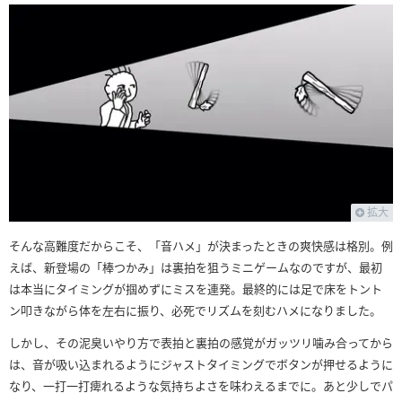
拡大
そんな高難度だからこそ、「音ハメ」が決まったときの爽快感は格別。例
えば、新登場の「棒つかみ」は裏拍を狙うミニゲームなのですが、最初
は本当にタイミングが掴めずにミスを連発。最終的には足で床をトント
ン叩きながら体を左右に振り、必死でリズムを刻むハメになりました。
しかし、その泥臭いやり方で表拍と裏拍の感覚がガッツリ噛み合ってから
は、音が吸い込まれるようにジャストタイミングでボタンが押せるように
なり、一打一打痺れるような気持ちよさを味わえるまでに。あと少しでパ