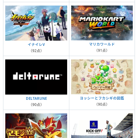
マリカワールド
イナイレV
（91点）
（92点）
ヨッシーとフカシギの図鑑
DELTARUNE
（90点）
（90点）