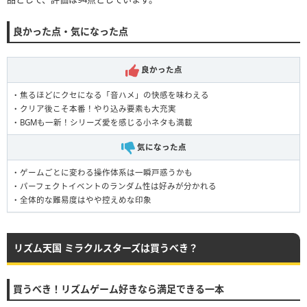
良かった点・気になった点
良かった点
・焦るほどにクセになる「音ハメ」の快感を味わえる
・クリア後こそ本番！やり込み要素も大充実
・BGMも一新！シリーズ愛を感じる小ネタも満載
気になった点
・ゲームごとに変わる操作体系は一瞬戸惑うかも
・パーフェクトイベントのランダム性は好みが分かれる
・全体的な難易度はやや控えめな印象
リズム天国 ミラクルスターズは買うべき？
買うべき！リズムゲーム好きなら満足できる一本