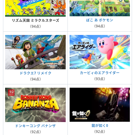
ぽこ あ ポケモン
リズム天国 ミラクルスターズ
（94点）
（94点）
カービィのエアライダー
ドラクエ7 リメイク
（93点）
（94点）
龍が如く0
ドンキーコング バナンザ
（92点）
（92点）