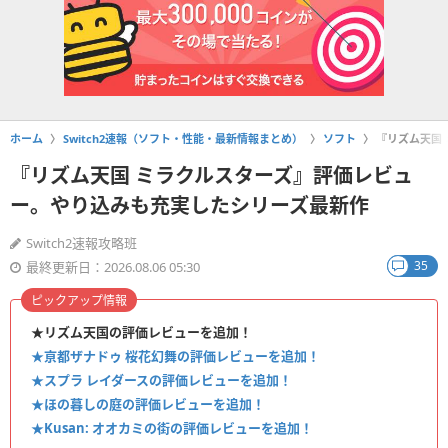
ホーム
Switch2速報（ソフト・性能・最新情報まとめ）
ソフト
『リズム天国
『リズム天国 ミラクルスターズ』評価レビュ
ー。やり込みも充実したシリーズ最新作
Switch2速報攻略班
35
最終更新日：2026.08.06 05:30
ピックアップ情報
★リズム天国の評価レビューを追加！
★亰都ザナドゥ 桜花幻舞の評価レビューを追加！
★スプラ レイダースの評価レビューを追加！
★ほの暮しの庭の評価レビューを追加！
★Kusan: オオカミの街の評価レビューを追加！