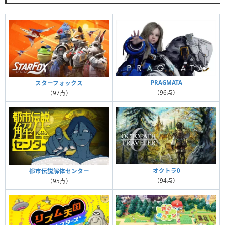
PRAGMATA
スターフォックス
（96点）
（97点）
オクトラ0
都市伝説解体センター
（94点）
（95点）