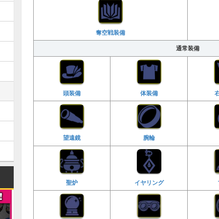
奪空戦装備
通常装備
頭装備
体装備
腕輪
望遠鏡
聖炉
イヤリング