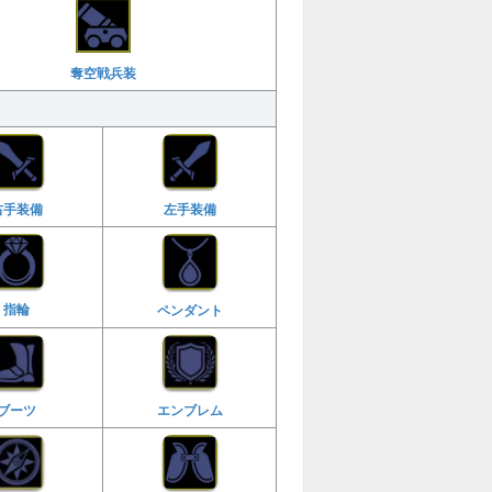
奪空戦兵装
右手装備
左手装備
指輪
ペンダント
ブーツ
エンブレム