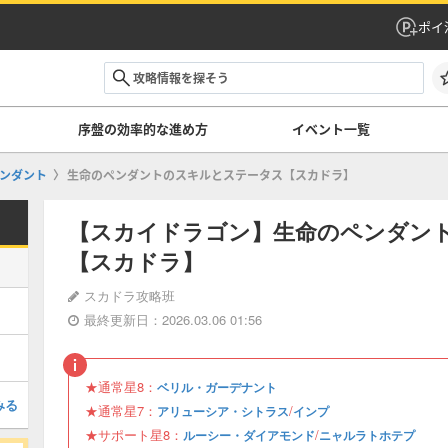
ポイ
序盤の効率的な進め方
イベント一覧
ンダント
生命のペンダントのスキルとステータス【スカドラ】
【スカイドラゴン】生命のペンダン
【スカドラ】
スカドラ攻略班
最終更新日：2026.03.06 01:56
★通常星8：
ベリル・ガーデナント
みる
★通常星7：
/
アリューシア・シトラス
インプ
★サポート星8：
/
ルーシー・ダイアモンド
ニャルラトホテプ