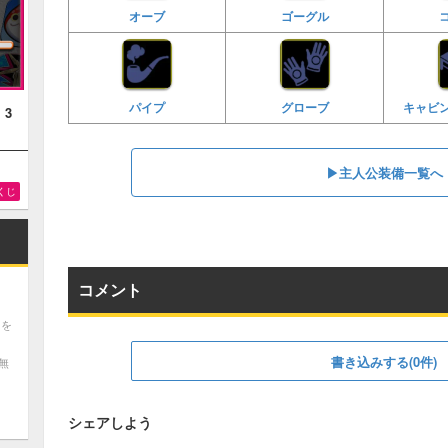
オーブ
ゴーグル
パイプ
グローブ
キャビ
！3
▶︎主人公装備一覧へ
くじ
コメント
ツを
書き込みする(0件)
無
シェアしよう