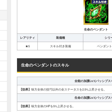
生命のペンダント
レアリティ
装備種
シリ
★5
スキル付き装備
ペンダント
生命のペンダントのスキル
全能の加護Lv.1(パッシブス
【効果】
味方全体の技巧以外の全ステータスを2.5%上昇させる。
生命の加護Lv.1(パッシブス
【効果】
味方全体のHPを5%上昇させる。