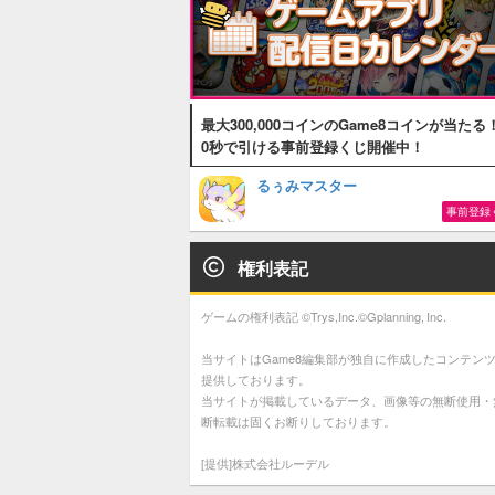
最大300,000コインのGame8コインが当たる
0秒で引ける事前登録くじ開催中！
るぅみマスター
事前登録
権利表記
ゲームの権利表記 ©Trys,Inc.©Gplanning, Inc.
当サイトはGame8編集部が独自に作成したコンテン
提供しております。
当サイトが掲載しているデータ、画像等の無断使用・
断転載は固くお断りしております。
[提供]株式会社ルーデル