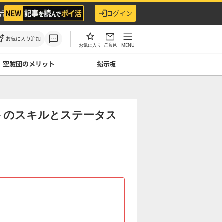
活
ログイン
お気に入り追加
ご意見
MENU
お気に入り
空賊団のメリット
掲示板
トのスキルとステータス