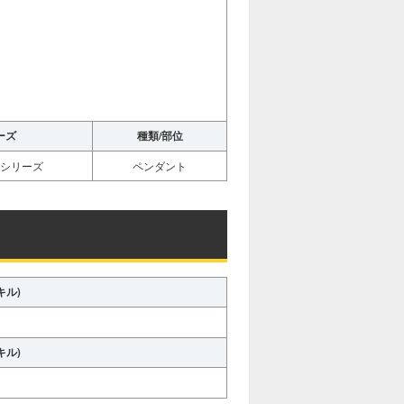
ーズ
種類/部位
シリーズ
ペンダント
キル)
キル)