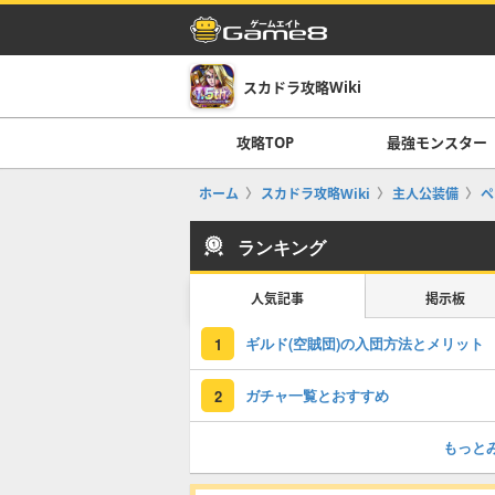
スカドラ攻略Wiki
攻略TOP
最強モンスター
ホーム
スカドラ攻略Wiki
主人公装備
ペ
ランキング
人気記事
掲示板
ギルド(空賊団)の入団方法とメリット
1
ガチャ一覧とおすすめ
2
もっと