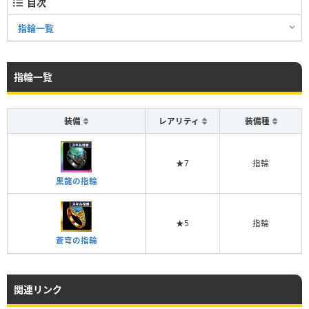
目次
指輪一覧
指輪一覧
装備
レアリティ
装備種
★7
指輪
黒龍の指輪
★5
指輪
蒼穹の指輪
関連リンク