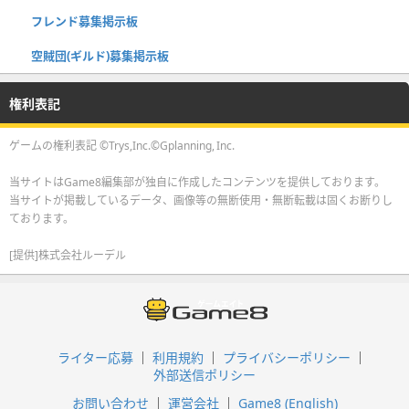
フレンド募集掲示板
空賊団(ギルド)募集掲示板
権利表記
ゲームの権利表記 ©Trys,Inc.©Gplanning, Inc.
当サイトはGame8編集部が独自に作成したコンテンツを提供しております。
当サイトが掲載しているデータ、画像等の無断使用・無断転載は固くお断りし
ております。
[提供]株式会社ルーデル
ライター応募
利用規約
プライバシーポリシー
外部送信ポリシー
お問い合わせ
運営会社
Game8 (English)