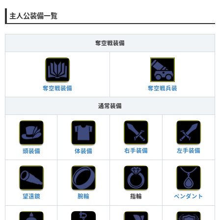
主人公装備一覧
奪空戦装備
奪空戦装備
奪空戦兵装
通常装備
右手装備
左手装備
頭装備
体装備
腕輪
指輪
望遠鏡
ペンダント