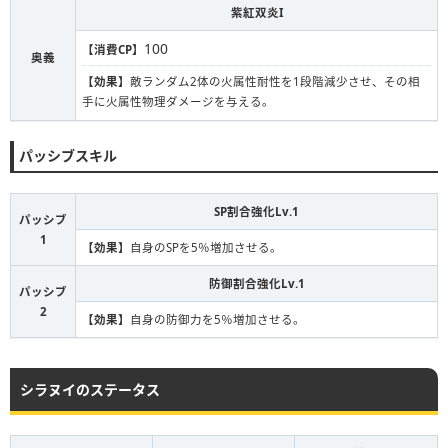
紫紅双炎I
100
【消費CP】
奥義
【効果】
敵ランダム2体の火属性耐性を1段階減少させ、その相
手に火属性物理ダメージを与える。
パッシブスキル
SP割合強化Lv.1
パッシブ
1
【効果】
自身のSPを5％増加させる。
防御割合強化Lv.1
パッシブ
2
【効果】
自身の防御力を5％増加させる。
シラヌイのステータス