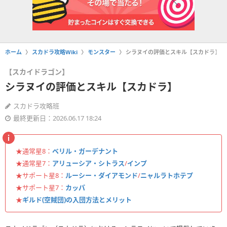
ホーム
スカドラ攻略Wiki
モンスター
シラヌイの評価とスキル【スカドラ】
【スカイドラゴン】
シラヌイの評価とスキル【スカドラ】
スカドラ攻略班
最終更新日：2026.06.17 18:24
★通常星8：
ベリル・ガーデナント
★通常星7：
アリューシア・シトラス
/
インプ
★サポート星8：
ルーシー・ダイアモンド
/
ニャルラトホテプ
★サポート星7：
カッパ
★
ギルド(空賊団)の入団方法とメリット