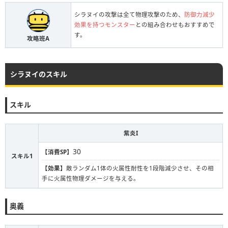
シラヌイの攻撃は全て物理攻撃のため、
防御力減少
効果を持つモンスター
との組み合わせもおすすめで
す。
攻略班A
シラヌイのスキル
スキル
紫炎I
30
【消費SP】
スキル1
【効果】
敵ランダム1体の火属性耐性を1段階減少させ、その相
手に火属性物理ダメージを与える。
奥義