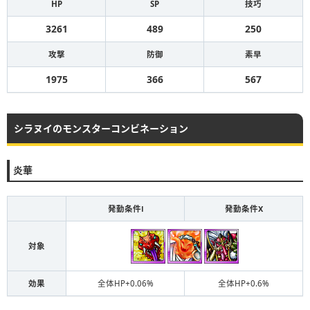
HP
SP
技巧
3261
489
250
攻撃
防御
素早
1975
366
567
シラヌイのモンスターコンビネーション
炎華
発動条件Ⅰ
発動条件Ⅹ
対象
効果
全体HP+0.06%
全体HP+0.6%