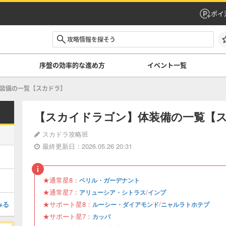
ポイ
序盤の効率的な進め方
イベント一覧
装備の一覧【スカドラ】
【スカイドラゴン】体装備の一覧【
スカドラ攻略班
最終更新日：2026.05.26 20:31
★通常星8：
ベリル・ガーデナント
★通常星7：
/
アリューシア・シトラス
インプ
みる
★サポート星8：
/
ルーシー・ダイアモンド
ニャルラトホテプ
★サポート星7：
カッパ