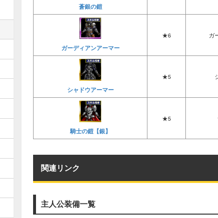
蒼銀の鎧
★6
ガ
ガーディアンアーマー
★5
シャドウアーマー
★5
騎士の鎧【銀】
関連リンク
主人公装備一覧