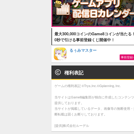
最大300,000コインのGame8コインが当たる
0秒で引ける事前登録くじ開催中！
るぅみマスター
事前登録
権利表記
ゲームの権利表記 ©Trys,Inc.©Gplanning, Inc.
当サイトはGame8編集部が独自に作成したコンテン
提供しております。
当サイトが掲載しているデータ、画像等の無断使用・
断転載は固くお断りしております。
[提供]株式会社ルーデル