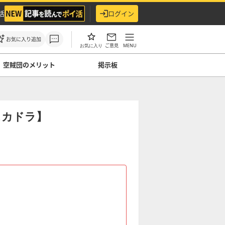
活
ログイン
お気に入り追加
ご意見
MENU
お気に入り
空賊団のメリット
掲示板
スカドラ】