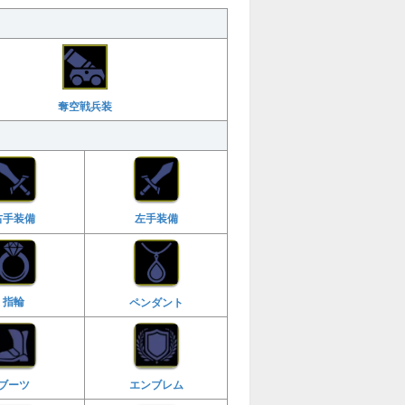
奪空戦兵装
右手装備
左手装備
指輪
ペンダント
ブーツ
エンブレム