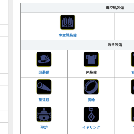
奪空戦装備
奪空戦装備
通常装備
頭装備
体装備
腕輪
望遠鏡
聖炉
イヤリング