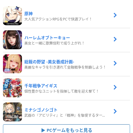
原神
大人気アクションRPGをPCで快適プレイ！
ハーレムオブトーキョー
美女と一緒に歌舞伎町で成り上がれ！
総裁の野望 -美女養成計画-
美麗なキャラを引き連れて金融戦争を制覇しよう！
千年戦争アイギス
個性豊かなユニットを指揮して敵を迎え撃て！
ミナシゴノシゴト
武器の『アビリティ』と『戦神』を駆使するターン制コマンドバトルRPG！
PCゲームをもっと見る