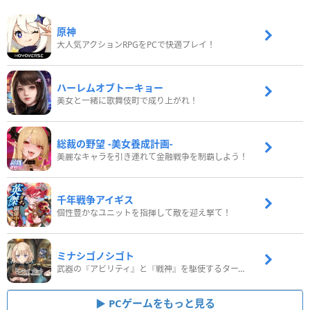
原神
大人気アクションRPGをPCで快適プレイ！
ハーレムオブトーキョー
美女と一緒に歌舞伎町で成り上がれ！
総裁の野望 -美女養成計画-
美麗なキャラを引き連れて金融戦争を制覇しよう！
千年戦争アイギス
個性豊かなユニットを指揮して敵を迎え撃て！
ミナシゴノシゴト
武器の『アビリティ』と『戦神』を駆使するターン制コマンドバトルRPG！
PCゲームをもっと見る