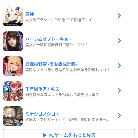
原神
大人気アクションRPGをPCで快適プレイ！
ハーレムオブトーキョー
美女と一緒に歌舞伎町で成り上がれ！
総裁の野望 -美女養成計画-
美麗なキャラを引き連れて金融戦争を制覇しよう！
千年戦争アイギス
個性豊かなユニットを指揮して敵を迎え撃て！
ミナシゴノシゴト
武器の『アビリティ』と『戦神』を駆使するターン制コマンドバトルRPG！
PCゲームをもっと見る