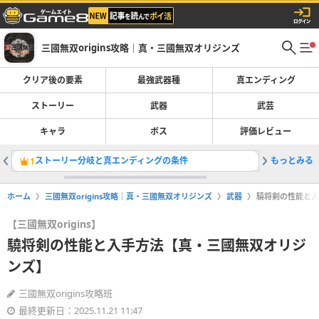
三國無双origins攻略｜真・三國無双オリジンズ
クリア後の要素
最強武器種
真エンディング
ストーリー
武器
武芸
キャラ
ボス
評価レビュー
ストーリー分岐と真エンディングの条件
もっとみる
ストーリ
1
2
ホーム
三國無双origins攻略｜真・三國無双オリジンズ
武器
驍将剣の性能と入
【三國無双origins】
驍将剣の性能と入手方法【真・三國無双オリジ
ンズ】
三國無双origins攻略班
最終更新日：2025.11.21 11:47