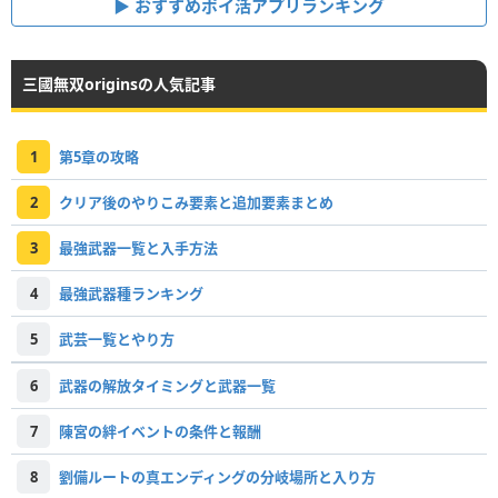
おすすめポイ活アプリランキング
三國無双originsの人気記事
1
第5章の攻略
2
クリア後のやりこみ要素と追加要素まとめ
3
最強武器一覧と入手方法
4
最強武器種ランキング
5
武芸一覧とやり方
6
武器の解放タイミングと武器一覧
7
陳宮の絆イベントの条件と報酬
8
劉備ルートの真エンディングの分岐場所と入り方