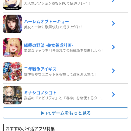
大人気アクションRPGをPCで快適プレイ！
ハーレムオブトーキョー
美女と一緒に歌舞伎町で成り上がれ！
総裁の野望 -美女養成計画-
美麗なキャラを引き連れて金融戦争を制覇しよう！
千年戦争アイギス
個性豊かなユニットを指揮して敵を迎え撃て！
ミナシゴノシゴト
武器の『アビリティ』と『戦神』を駆使するターン制コマンドバトルRPG！
PCゲームをもっと見る
おすすめポイ活アプリ特集