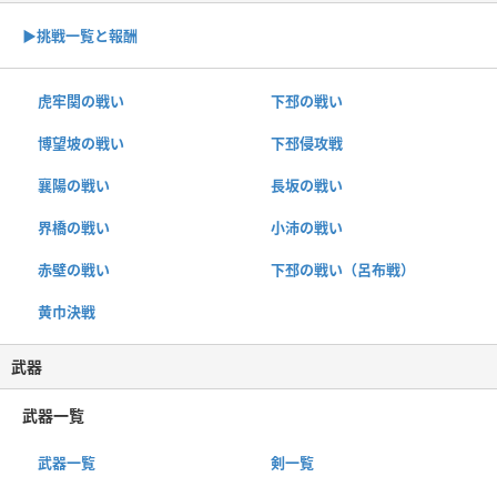
▶︎挑戦一覧と報酬
虎牢関の戦い
下邳の戦い
博望坡の戦い
下邳侵攻戦
襄陽の戦い
長坂の戦い
界橋の戦い
小沛の戦い
赤壁の戦い
下邳の戦い（呂布戦）
黄巾決戦
武器
武器一覧
武器一覧
剣一覧