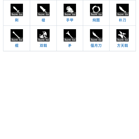
剣
槍
手甲
飛圏
朴刀
棍
双戟
矛
偃月刀
方天戟