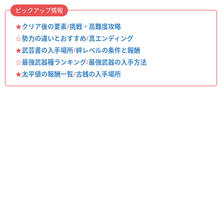
ピックアップ情報
★
クリア後の要素
/
挑戦・高難度攻略
☆
勢力の違いとおすすめ
/
真エンディング
★
武芸書の入手場所
/
絆レベルの条件と報酬
☆
最強武器種ランキング
/
最強武器の入手方法
★
太平値の報酬一覧
/
古銭の入手場所