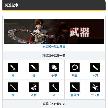
関連記事
▶︎武器一覧に戻る
種類別の武器一覧
剣
槍
手甲
飛圏
朴刀
棍
双戟
矛
偃月刀
方天戟
武器ごとの使い方