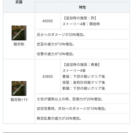
武器
特性
【追加時の施設：許】
40000
ストーリー4章：開始時
兵士へのダメージが20%増加。
驍将剣
武芸の威力が10%増加。
収撃の威力が10%増加。
【追加時の施設：寿春】
ストーリー4章
43800
曹操：下邳の戦いクリア後
孫堅：袁術討伐戦クリア後
劉備：下邳の戦いクリア後
士気が優勢以上の時、防御力が20%増加。
驍将剣+15
武将攻撃時、外功へのダメージが10%増加。
無双乱舞の威力が20%増加。