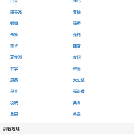
月英
元化
諸葛亮
曹操
劉備
孫堅
孫策
孫権
董卓
陳宮
夏侯淵
袁紹
甘寧
韓当
周泰
太史慈
程普
孫尚香
凌統
典韋
呂蒙
魯粛
挑戦攻略