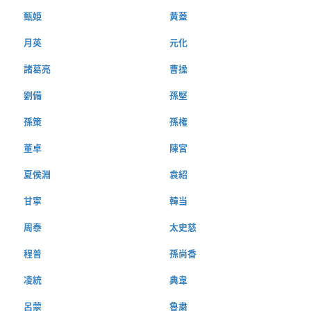
甄姫
黄蓋
月英
元化
諸葛亮
曹操
劉備
孫堅
孫策
孫権
董卓
陳宮
夏侯淵
袁紹
甘寧
韓当
周泰
太史慈
程普
孫尚香
凌統
典韋
呂蒙
魯粛