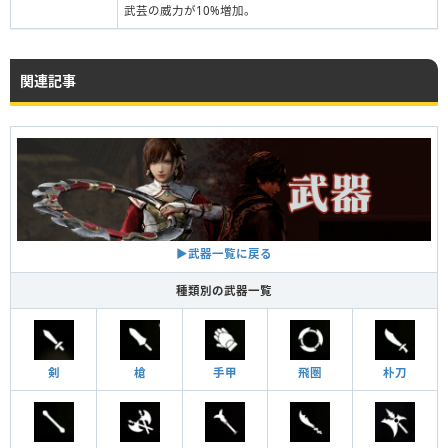
武芸の威力が10%増加。
関連記事
▶︎武器一覧に戻る
種類別の武器一覧
剣
槍
手甲
飛圏
朴刀