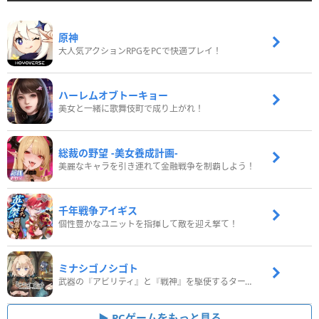
原神
大人気アクションRPGをPCで快適プレイ！
ハーレムオブトーキョー
美女と一緒に歌舞伎町で成り上がれ！
総裁の野望 -美女養成計画-
美麗なキャラを引き連れて金融戦争を制覇しよう！
千年戦争アイギス
個性豊かなユニットを指揮して敵を迎え撃て！
ミナシゴノシゴト
武器の『アビリティ』と『戦神』を駆使するターン制コマンドバトルRPG！
PCゲームをもっと見る