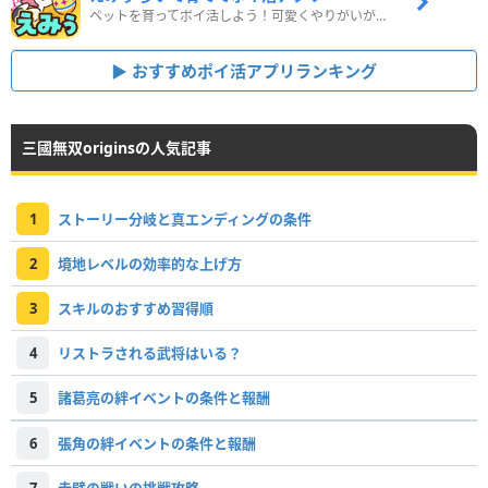
ペットを育ってポイ活しよう！可愛くやりがいがある新感覚アプリ
おすすめポイ活アプリランキング
三國無双originsの人気記事
1
ストーリー分岐と真エンディングの条件
2
境地レベルの効率的な上げ方
3
スキルのおすすめ習得順
4
リストラされる武将はいる？
5
諸葛亮の絆イベントの条件と報酬
6
張角の絆イベントの条件と報酬
7
赤壁の戦いの挑戦攻略