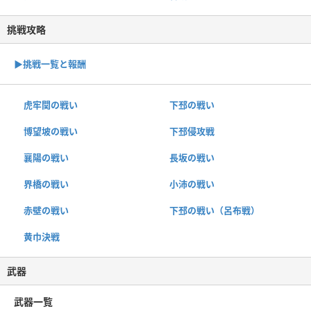
挑戦攻略
▶︎挑戦一覧と報酬
虎牢関の戦い
下邳の戦い
博望坡の戦い
下邳侵攻戦
襄陽の戦い
長坂の戦い
界橋の戦い
小沛の戦い
赤壁の戦い
下邳の戦い（呂布戦）
黄巾決戦
武器
武器一覧