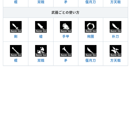
棍
双戟
矛
偃月刀
方天戟
武器ごとの使い方
剣
槍
手甲
飛圏
朴刀
棍
双戟
矛
偃月刀
方天戟