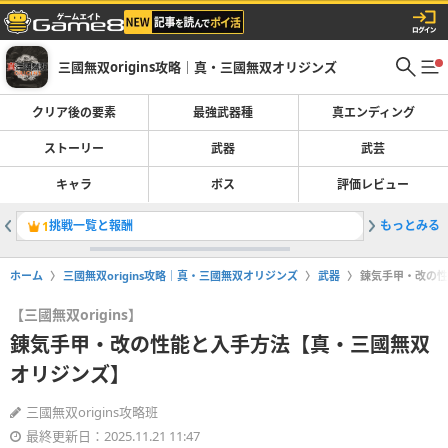
三國無双origins攻略｜真・三國無双オリジンズ
クリア後の要素
最強武器種
真エンディング
ストーリー
武器
武芸
キャラ
ボス
評価レビュー
挑戦一覧と報酬
もっとみる
戦法一覧
1
2
ホーム
三國無双origins攻略｜真・三國無双オリジンズ
武器
錬気手甲・改の性
【三國無双origins】
錬気手甲・改の性能と入手方法【真・三國無双
オリジンズ】
三國無双origins攻略班
最終更新日：2025.11.21 11:47