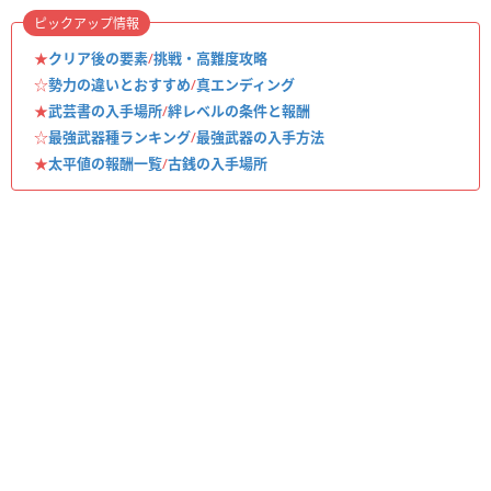
ピックアップ情報
★
クリア後の要素
/
挑戦・高難度攻略
☆
勢力の違いとおすすめ
/
真エンディング
★
武芸書の入手場所
/
絆レベルの条件と報酬
☆
最強武器種ランキング
/
最強武器の入手方法
★
太平値の報酬一覧
/
古銭の入手場所