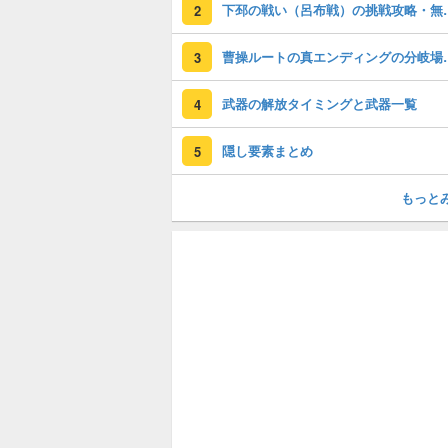
下邳の戦い（呂布
2
曹操ルートの真エ
3
武器の解放タイミングと武器一覧
4
隠し要素まとめ
5
もっと