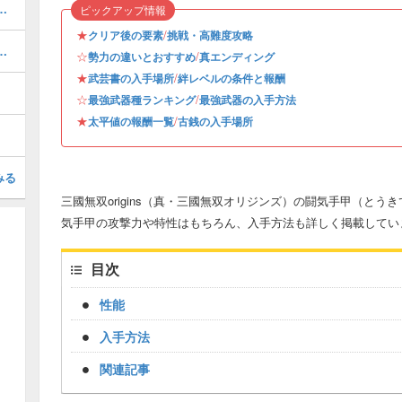
戦）の挑戦攻略・無双に挑むもの
ピックアップ情報
★
/
クリア後の要素
挑戦・高難度攻略
ンディングの分岐場所と入り方
☆
/
勢力の違いとおすすめ
真エンディング
★
/
武芸書の入手場所
絆レベルの条件と報酬
☆
/
最強武器種ランキング
最強武器の入手方法
★
/
太平値の報酬一覧
古銭の入手場所
みる
三國無双origins（真・三國無双オリジンズ）の闘気手甲（とうきて
気手甲の攻撃力や特性はもちろん、入手方法も詳しく掲載してい
目次
性能
入手方法
関連記事