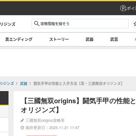
ポイ
オリジンズ
真エンディング
ストーリー
武器
武芸
オリジンズ
武器
闘気手甲の性能と入手方法【真・三國無双オリジンズ】
【三國無双origins】闘気手甲の性
オリジンズ】
三國無双origins攻略班
最終更新日：2025.11.21 11:47