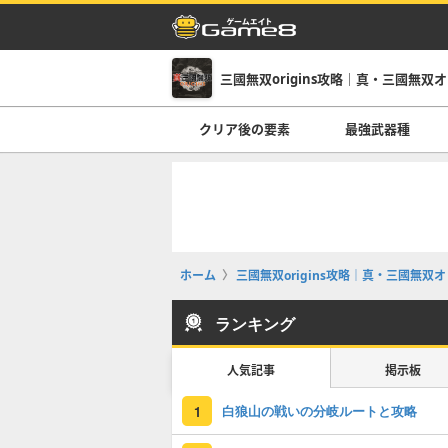
三國無双origins攻略｜真・三國無双
クリア後の要素
最強武器種
ホーム
三國無双origins攻略｜真・三國無双
ランキング
人気記事
掲示板
白狼山の戦いの分岐ルートと攻略
1