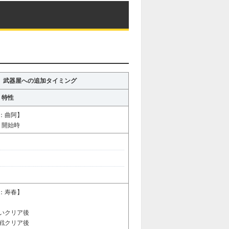
武器屋への追加タイミング
特性
：曲阿】
：開始時
：寿春】
いクリア後
戦クリア後