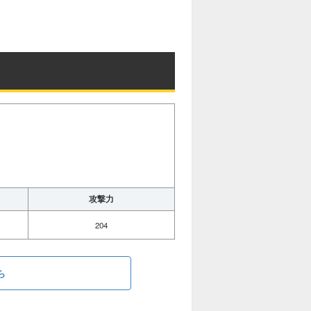
攻撃力
204
ら