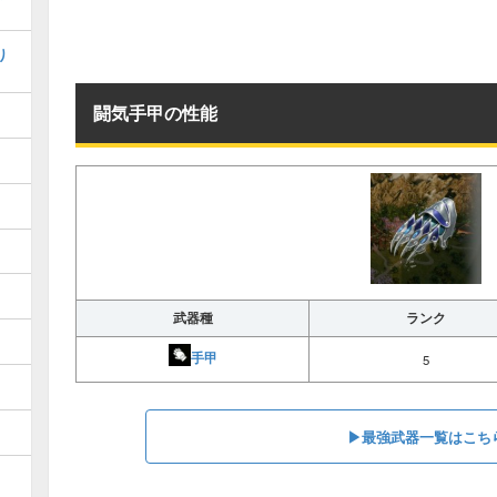
り
闘気手甲の性能
武器種
ランク
手甲
5
▶︎最強武器一覧はこち