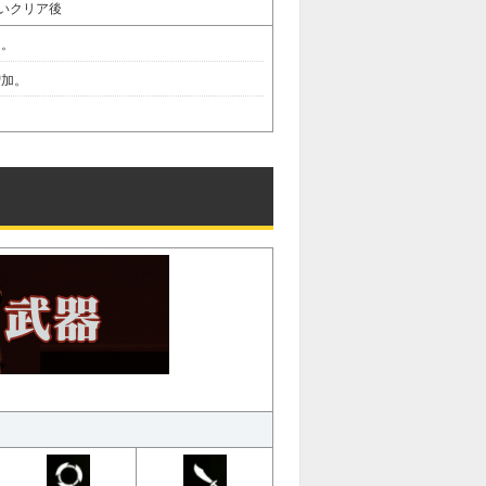
いクリア後
加。
増加。