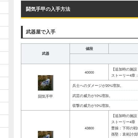
闘気手甲の入手方法
武器屋で入手
値段
武器
【追加時の施設
40000
ストーリー4章
兵士へのダメージが20%増加。
武芸の威力が10%増加。
闘気手甲
収撃の威力が10%増加。
【追加時の施設
ストーリー4章
43800
曹操：下邳の戦
孫堅：袁術討伐