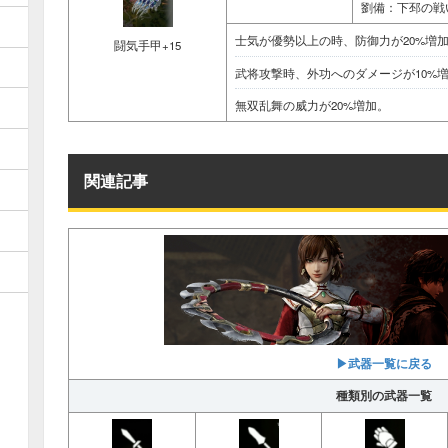
劉備：下邳の戦
士気が優勢以上の時、防御力が20%増
闘気手甲+15
武将攻撃時、外功へのダメージが10%
無双乱舞の威力が20%増加。
関連記事
▶︎武器一覧に戻る
種類別の武器一覧