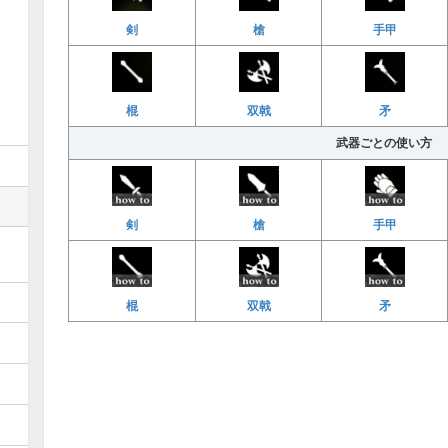
剣
槍
手甲
棍
双戟
矛
武器ごとの使い方
剣
槍
手甲
棍
双戟
矛