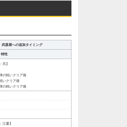
武器屋への追加タイミング
特性
：呉】
津の戦いクリア後
戦いクリア後
津の戦いクリア後
：江夏】