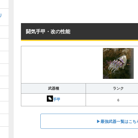
り
闘気手甲・改の性能
武器種
ランク
手甲
6
▶︎最強武器一覧はこち