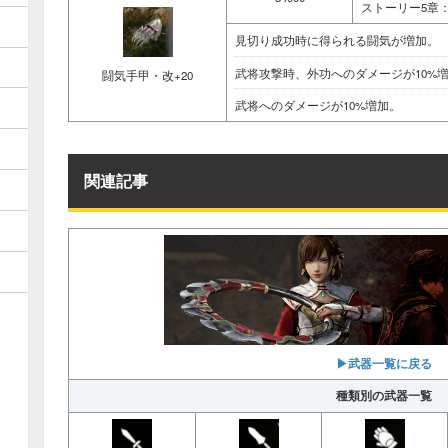
ストーリー5章
見切り成功時に得られる闘気が増加。
武将攻撃時、外功へのダメージが10%
闘気手甲・改+20
武将へのダメージが10%増加。
関連記事
▶︎武器一覧に戻る
種類別の武器一覧