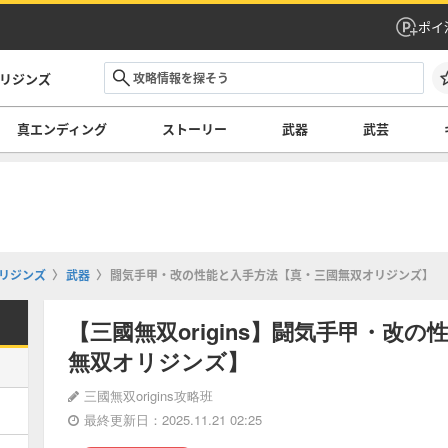
ポイ
オリジンズ
真エンディング
ストーリー
武器
武芸
オリジンズ
武器
闘気手甲・改の性能と入手方法【真・三國無双オリジンズ】
【三國無双origins】闘気手甲・改
無双オリジンズ】
三國無双origins攻略班
最終更新日：2025.11.21 02:25