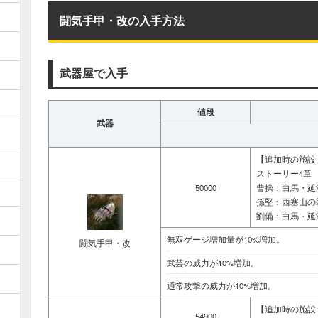
闘気手甲・改の入手方法
武器屋で入手
値段
武器
【追加時の施設
ストーリー4章
50000
曹操：白馬・延
孫堅：西塞山の
劉備：白馬・延
無双ゲージ増加量が10%増加。
闘気手甲・改
武芸の威力が10%増加。
通常攻撃の威力が10%増加。
【追加時の施設
54900