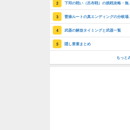
下邳の戦い（呂布
2
曹操ルートの真エ
3
武器の解放タイミングと武器一覧
4
隠し要素まとめ
5
もっと