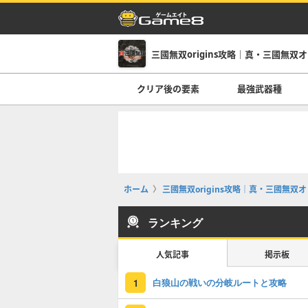
三國無双origins攻略｜真・三國無双
クリア後の要素
最強武器種
ホーム
三國無双origins攻略｜真・三國無双
ランキング
人気記事
掲示板
白狼山の戦いの分岐ルートと攻略
1