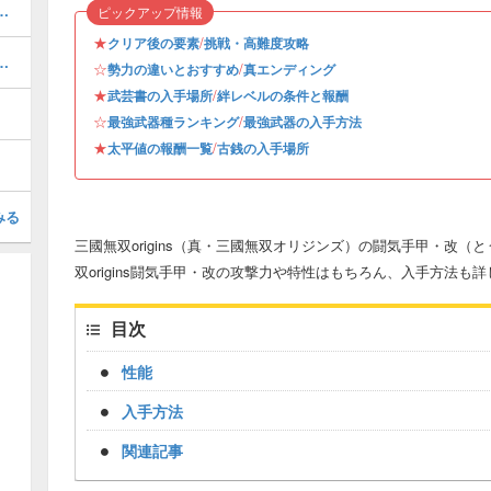
戦）の挑戦攻略・無双に挑むもの
ピックアップ情報
★
/
クリア後の要素
挑戦・高難度攻略
ンディングの分岐場所と入り方
☆
/
勢力の違いとおすすめ
真エンディング
★
/
武芸書の入手場所
絆レベルの条件と報酬
☆
/
最強武器種ランキング
最強武器の入手方法
★
/
太平値の報酬一覧
古銭の入手場所
みる
三國無双origins（真・三國無双オリジンズ）の闘気手甲・改
双origins闘気手甲・改の攻撃力や特性はもちろん、入手方法も
目次
性能
入手方法
関連記事