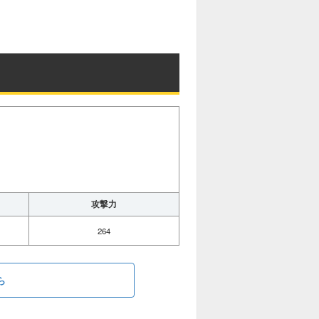
攻撃力
264
ら