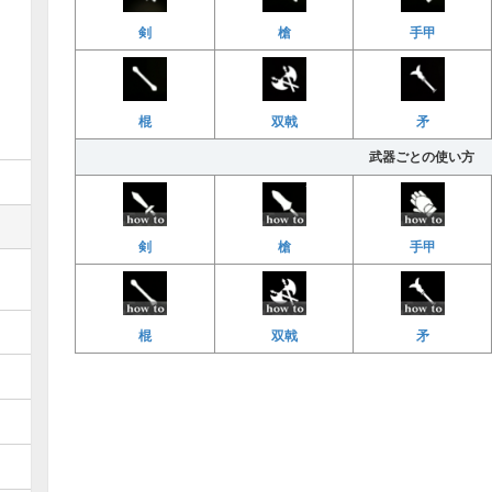
剣
槍
手甲
棍
双戟
矛
武器ごとの使い方
剣
槍
手甲
棍
双戟
矛