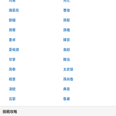
月英
元化
諸葛亮
曹操
劉備
孫堅
孫策
孫権
董卓
陳宮
夏侯淵
袁紹
甘寧
韓当
周泰
太史慈
程普
孫尚香
凌統
典韋
呂蒙
魯粛
挑戦攻略