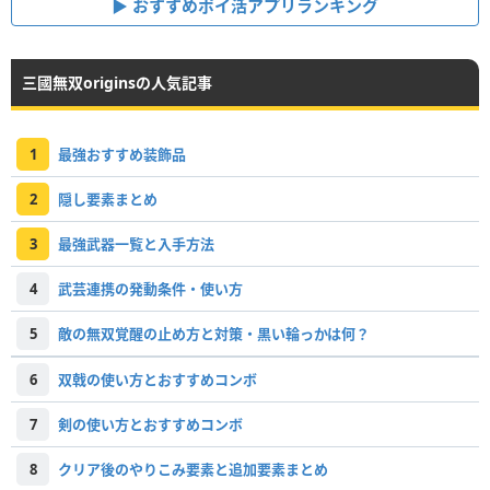
おすすめポイ活アプリランキング
三國無双originsの人気記事
1
最強おすすめ装飾品
2
隠し要素まとめ
3
最強武器一覧と入手方法
4
武芸連携の発動条件・使い方
5
敵の無双覚醒の止め方と対策・黒い輪っかは何？
6
双戟の使い方とおすすめコンボ
7
剣の使い方とおすすめコンボ
8
クリア後のやりこみ要素と追加要素まとめ