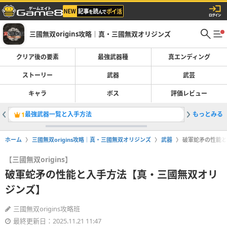
三國無双origins攻略｜真・三國無双オリジンズ
クリア後の要素
最強武器種
真エンディング
ストーリー
武器
武芸
キャラ
ボス
評価レビュー
最強武器一覧と入手方法
もっとみる
最強武器
1
2
ホーム
三國無双origins攻略｜真・三國無双オリジンズ
武器
破軍蛇矛の性能と
【三國無双origins】
破軍蛇矛の性能と入手方法【真・三國無双オリ
ジンズ】
三國無双origins攻略班
最終更新日：2025.11.21 11:47