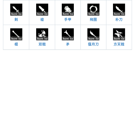
剣
槍
手甲
飛圏
朴刀
棍
双戟
矛
偃月刀
方天戟