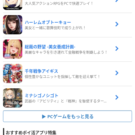
大人気アクションRPGをPCで快適プレイ！
ハーレムオブトーキョー
美女と一緒に歌舞伎町で成り上がれ！
総裁の野望 -美女養成計画-
美麗なキャラを引き連れて金融戦争を制覇しよう！
千年戦争アイギス
個性豊かなユニットを指揮して敵を迎え撃て！
ミナシゴノシゴト
武器の『アビリティ』と『戦神』を駆使するターン制コマンドバトルRPG！
PCゲームをもっと見る
おすすめポイ活アプリ特集