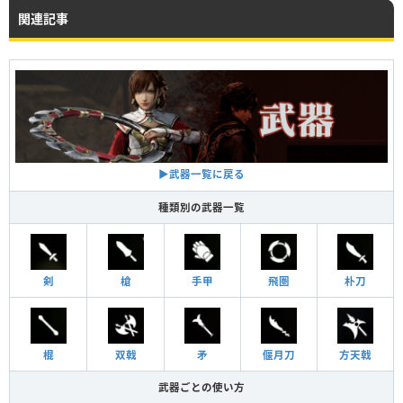
関連記事
▶︎武器一覧に戻る
種類別の武器一覧
剣
槍
手甲
飛圏
朴刀
棍
双戟
矛
偃月刀
方天戟
武器ごとの使い方