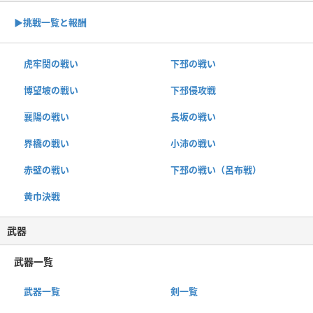
▶︎挑戦一覧と報酬
虎牢関の戦い
下邳の戦い
博望坡の戦い
下邳侵攻戦
襄陽の戦い
長坂の戦い
界橋の戦い
小沛の戦い
赤壁の戦い
下邳の戦い（呂布戦）
黄巾決戦
武器
武器一覧
武器一覧
剣一覧