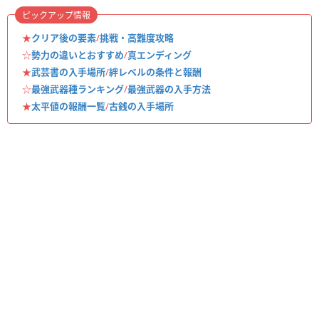
ピックアップ情報
★
クリア後の要素
/
挑戦・高難度攻略
☆
勢力の違いとおすすめ
/
真エンディング
★
武芸書の入手場所
/
絆レベルの条件と報酬
☆
最強武器種ランキング
/
最強武器の入手方法
★
太平値の報酬一覧
/
古銭の入手場所