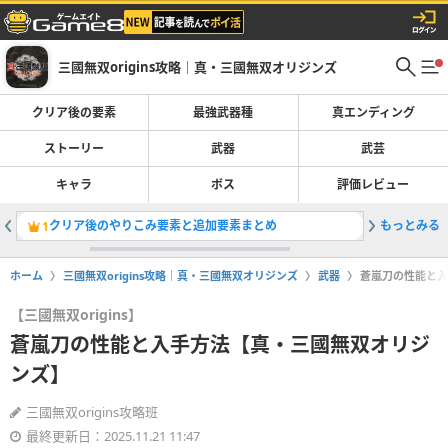
三國無双origins攻略｜真・三國無双オリジンズ
クリア後の要素
最強武器種
真エンディング
ストーリー
武器
武芸
キャラ
ボス
評価レビュー
クリア後のやりこみ要素と追加要素まとめ
もっとみる
ストーリ
1
2
ホーム
三國無双origins攻略｜真・三國無双オリジンズ
武器
蒼嵐刀の性能と入
【三國無双origins】
蒼嵐刀の性能と入手方法【真・三國無双オリジ
ンズ】
三國無双origins攻略班
最終更新日：2025.11.21 11:47