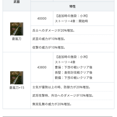
武器
特性
【追加時の施設：小沛】
40000
ストーリー4章：開始時
兵士へのダメージが20%増加。
蒼嵐刀
武芸の威力が10%増加。
収撃の威力が10%増加。
【追加時の施設：小沛】
ストーリー4章
43800
曹操：下邳の戦いクリア後
孫堅：袁術討伐戦クリア後
劉備：下邳の戦いクリア後
士気が優勢以上の時、防御力が20%増加。
蒼嵐刀+15
武将攻撃時、外功へのダメージが10%増加。
無双乱舞の威力が20%増加。