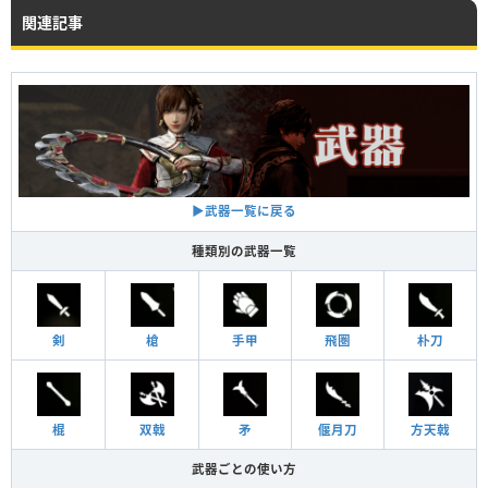
関連記事
▶︎武器一覧に戻る
種類別の武器一覧
剣
槍
手甲
飛圏
朴刀
棍
双戟
矛
偃月刀
方天戟
武器ごとの使い方