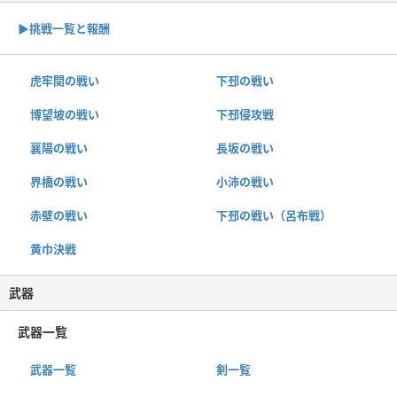
▶︎挑戦一覧と報酬
虎牢関の戦い
下邳の戦い
博望坡の戦い
下邳侵攻戦
襄陽の戦い
長坂の戦い
界橋の戦い
小沛の戦い
赤壁の戦い
下邳の戦い（呂布戦）
黄巾決戦
武器
武器一覧
武器一覧
剣一覧