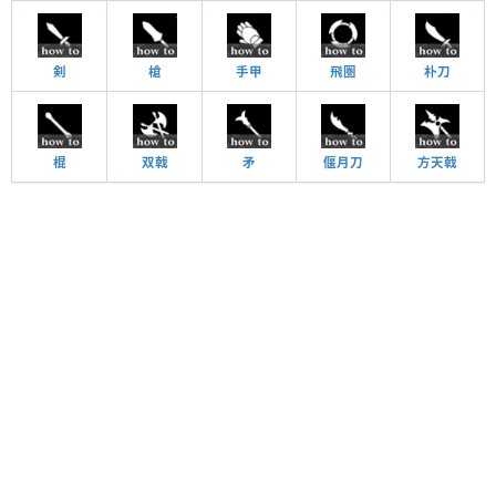
剣
槍
手甲
飛圏
朴刀
棍
双戟
矛
偃月刀
方天戟