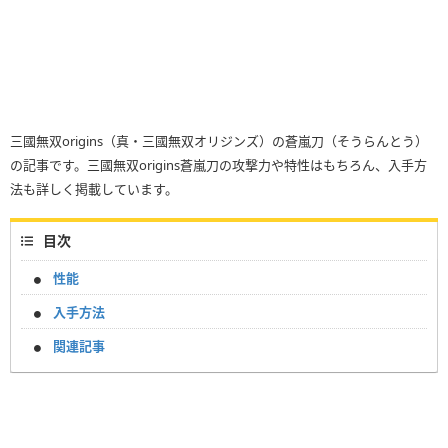
三國無双origins（真・三國無双オリジンズ）の蒼嵐刀（そうらんとう）
の記事です。三國無双origins蒼嵐刀の攻撃力や特性はもちろん、入手方
法も詳しく掲載しています。
目次
性能
入手方法
関連記事