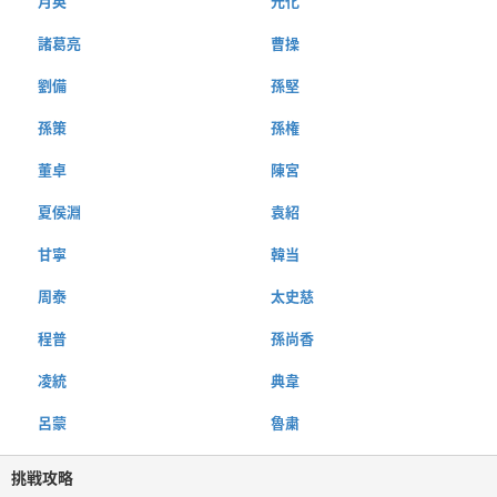
月英
元化
諸葛亮
曹操
劉備
孫堅
孫策
孫権
董卓
陳宮
夏侯淵
袁紹
甘寧
韓当
周泰
太史慈
程普
孫尚香
凌統
典韋
呂蒙
魯粛
挑戦攻略