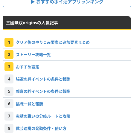
おすすめポイ活アプリランキング
三國無双originsの人気記事
1
クリア後のやりこみ要素と追加要素まとめ
2
ストーリー攻略一覧
3
おすすめ設定
4
張遼の絆イベントの条件と報酬
5
郭嘉の絆イベントの条件と報酬
6
挑戦一覧と報酬
7
赤壁の戦いの分岐ルートと攻略
8
武芸連携の発動条件・使い方