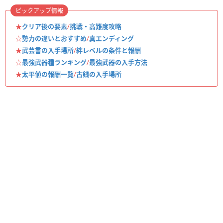
ピックアップ情報
★
クリア後の要素
/
挑戦・高難度攻略
☆
勢力の違いとおすすめ
/
真エンディング
★
武芸書の入手場所
/
絆レベルの条件と報酬
☆
最強武器種ランキング
/
最強武器の入手方法
★
太平値の報酬一覧
/
古銭の入手場所