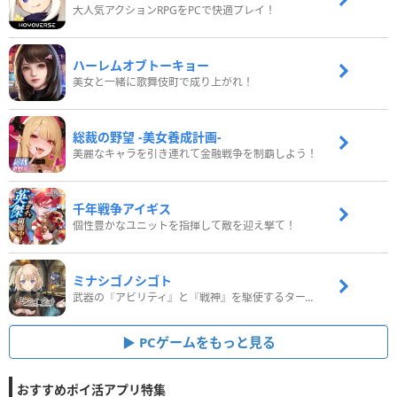
大人気アクションRPGをPCで快適プレイ！
ハーレムオブトーキョー
美女と一緒に歌舞伎町で成り上がれ！
総裁の野望 -美女養成計画-
美麗なキャラを引き連れて金融戦争を制覇しよう！
千年戦争アイギス
個性豊かなユニットを指揮して敵を迎え撃て！
ミナシゴノシゴト
武器の『アビリティ』と『戦神』を駆使するターン制コマンドバトルRPG！
PCゲームをもっと見る
おすすめポイ活アプリ特集