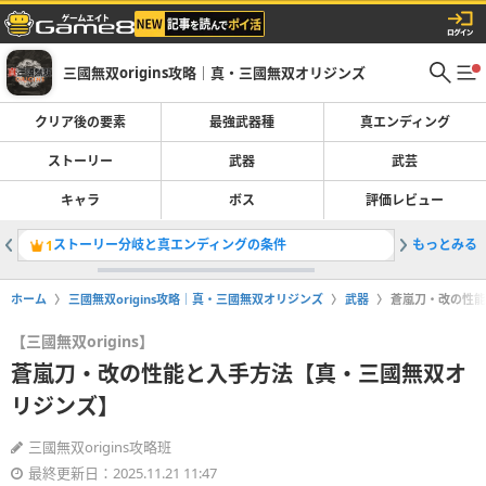
三國無双origins攻略｜真・三國無双オリジンズ
クリア後の要素
最強武器種
真エンディング
ストーリー
武器
武芸
キャラ
ボス
評価レビュー
ストーリー分岐と真エンディングの条件
もっとみる
劉備ルー
1
2
ホーム
三國無双origins攻略｜真・三國無双オリジンズ
武器
蒼嵐刀・改の性能
【三國無双origins】
蒼嵐刀・改の性能と入手方法【真・三國無双オ
リジンズ】
三國無双origins攻略班
最終更新日：2025.11.21 11:47