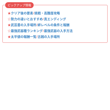
ピックアップ情報
★
クリア後の要素
/
挑戦・高難度攻略
☆
勢力の違いとおすすめ
/
真エンディング
★
武芸書の入手場所
/
絆レベルの条件と報酬
☆
最強武器種ランキング
/
最強武器の入手方法
★
太平値の報酬一覧
/
古銭の入手場所