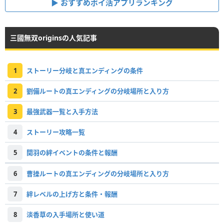
おすすめポイ活アプリランキング
三國無双originsの人気記事
1
ストーリー分岐と真エンディングの条件
2
劉備ルートの真エンディングの分岐場所と入り方
3
最強武器一覧と入手方法
4
ストーリー攻略一覧
5
関羽の絆イベントの条件と報酬
6
曹操ルートの真エンディングの分岐場所と入り方
7
絆レベルの上げ方と条件・報酬
8
淡香草の入手場所と使い道