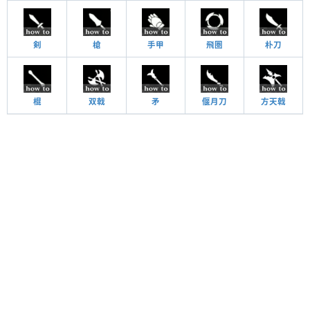
剣
槍
手甲
飛圏
朴刀
棍
双戟
矛
偃月刀
方天戟