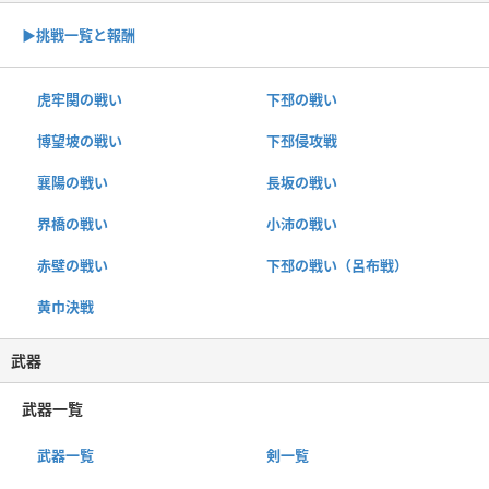
▶︎挑戦一覧と報酬
虎牢関の戦い
下邳の戦い
博望坡の戦い
下邳侵攻戦
襄陽の戦い
長坂の戦い
界橋の戦い
小沛の戦い
赤壁の戦い
下邳の戦い（呂布戦）
黄巾決戦
武器
武器一覧
武器一覧
剣一覧