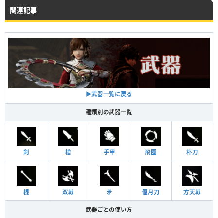
関連記事
▶︎武器一覧に戻る
種類別の武器一覧
剣
槍
手甲
飛圏
朴刀
棍
双戟
矛
偃月刀
方天戟
武器ごとの使い方