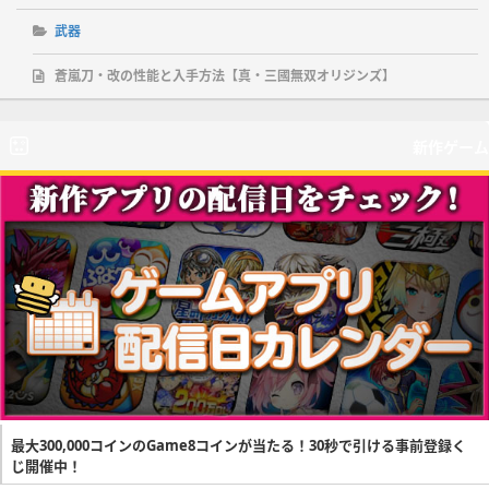
武器
蒼嵐刀・改の性能と入手方法【真・三國無双オリジンズ】
新作ゲーム
最大300,000コインのGame8コインが当たる！30秒で引ける事前登録く
じ開催中！