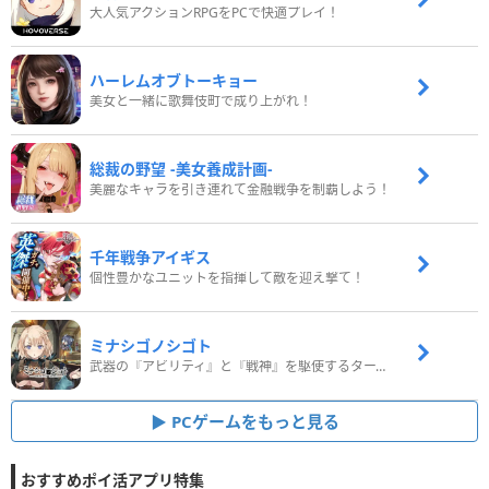
大人気アクションRPGをPCで快適プレイ！
ハーレムオブトーキョー
美女と一緒に歌舞伎町で成り上がれ！
総裁の野望 -美女養成計画-
美麗なキャラを引き連れて金融戦争を制覇しよう！
千年戦争アイギス
個性豊かなユニットを指揮して敵を迎え撃て！
ミナシゴノシゴト
武器の『アビリティ』と『戦神』を駆使するターン制コマンドバトルRPG！
PCゲームをもっと見る
おすすめポイ活アプリ特集