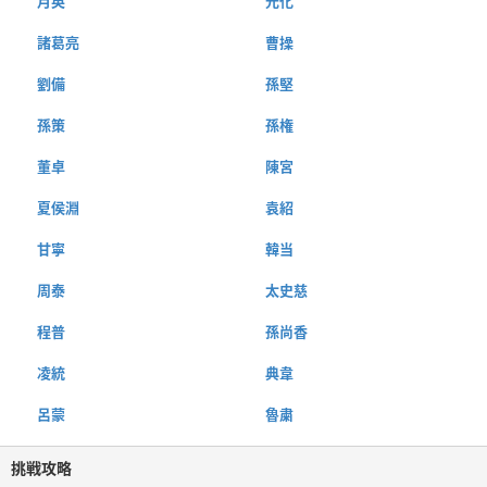
月英
元化
諸葛亮
曹操
劉備
孫堅
孫策
孫権
董卓
陳宮
夏侯淵
袁紹
甘寧
韓当
周泰
太史慈
程普
孫尚香
凌統
典韋
呂蒙
魯粛
挑戦攻略