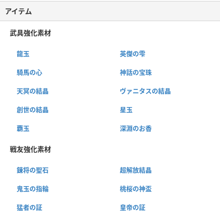
アイテム
武具強化素材
龍玉
英傑の雫
騎馬の心
神話の宝珠
天冥の結晶
ヴァニタスの結晶
創世の結晶
星玉
覇玉
深淵のお香
戦友強化素材
錬将の聖石
超解放結晶
鬼玉の指輪
桃桜の神盃
猛者の証
皇帝の証