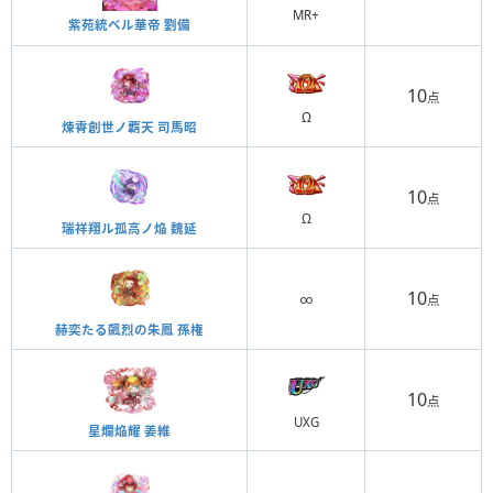
MR+
紫苑統ベル華帝 劉備
10
点
Ω
煉霄創世ノ覇天 司馬昭
10
点
Ω
瑞祥翔ル孤高ノ焔 魏延
10
∞
点
赫奕たる飆烈の朱鳳 孫権
10
点
UXG
星爛焔耀 姜維