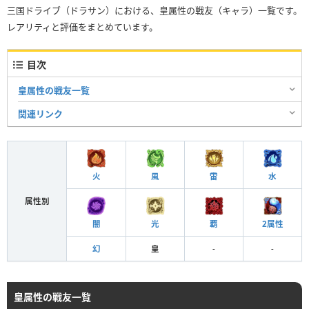
三国ドライブ（ドラサン）における、皇属性の戦友（キャラ）一覧です。
レアリティと評価をまとめています。
目次
皇属性の戦友一覧
関連リンク
火
風
雷
水
属性別
闇
光
覇
2属性
幻
皇
-
-
皇属性の戦友一覧