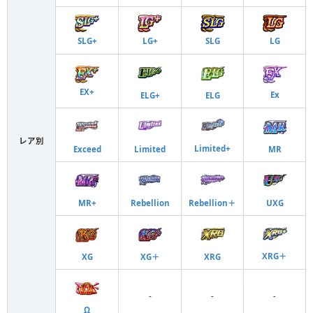
SLG+
LG+
SLG
LG
EX+
Ex
ELG+
ELG
レア別
Limited+
Exceed
Limited
MR
MR+
Rebellion
Rebellion＋
UXG
XRG＋
XG
XG＋
XRG
-
-
-
Ω