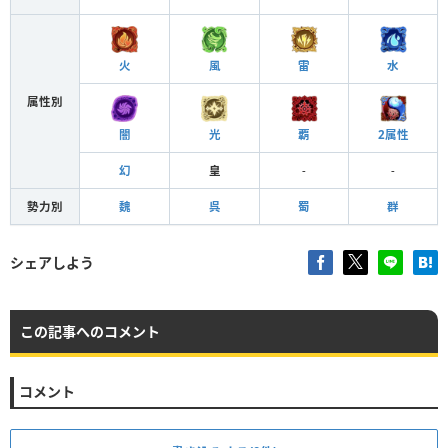
火
風
雷
水
属性別
闇
光
覇
2属性
幻
皇
-
-
勢力別
魏
呉
蜀
群
シェアしよう
この記事へのコメント
コメント