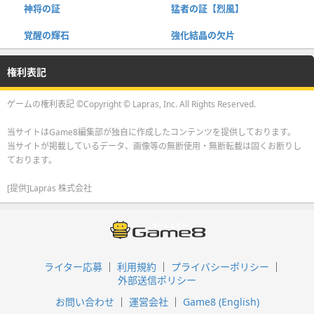
神将の証
猛者の証【烈風】
覚醒の輝石
強化結晶の欠片
権利表記
ゲームの権利表記 ©Copyright © Lapras, Inc. All Rights Reserved.
当サイトはGame8編集部が独自に作成したコンテンツを提供しております。
当サイトが掲載しているデータ、画像等の無断使用・無断転載は固くお断りし
ております。
[提供]Lapras 株式会社
ライター応募
利用規約
プライバシーポリシー
外部送信ポリシー
お問い合わせ
運営会社
Game8 (English)