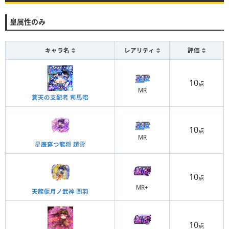
皇属性のみ
キャラ名
レアリティ
評価
10
点
MR
蒼天の支配者 司馬昭
10
点
MR
星辰穿つ龍将 趙雲
10
点
MR+
天龍偃月ノ武神 関羽
10
点