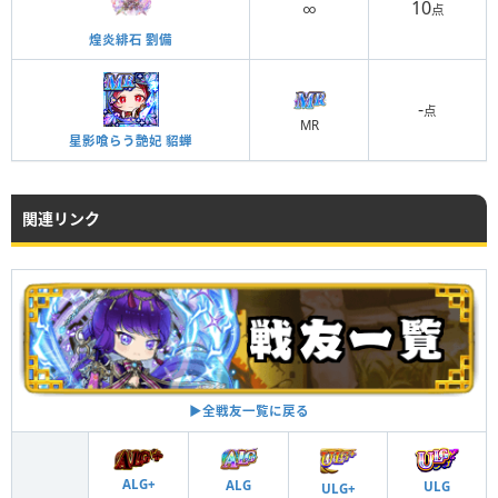
10
∞
点
煌炎緋石 劉備
-
点
MR
星影喰らう艶妃 貂蝉
関連リンク
▶︎全戦友一覧に戻る
ALG+
ALG
ULG
ULG+