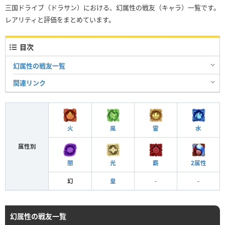
三国ドライブ（ドラサン）における、幻属性の戦友（キャラ）一覧です。
レアリティと評価をまとめています。
目次
幻属性の戦友一覧
関連リンク
火
風
雷
水
属性別
闇
光
覇
2属性
幻
皇
-
-
幻属性の戦友一覧