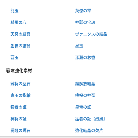
龍玉
英傑の雫
騎馬の心
神話の宝珠
天冥の結晶
ヴァニタスの結晶
創世の結晶
星玉
覇玉
深淵のお香
戦友強化素材
錬将の聖石
超解放結晶
鬼玉の指輪
桃桜の神盃
猛者の証
皇帝の証
神将の証
猛者の証【烈風】
覚醒の輝石
強化結晶の欠片