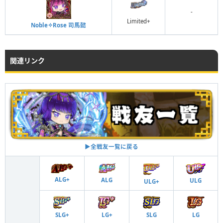
-
Limited+
Noble✧Rose 司馬懿
関連リンク
▶︎全戦友一覧に戻る
ALG+
ALG
ULG
ULG+
SLG+
LG+
SLG
LG