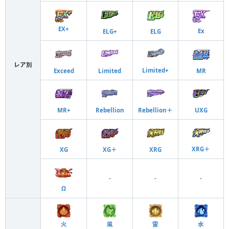
EX+
Ex
ELG+
ELG
レア別
Limited+
Exceed
Limited
MR
MR+
Rebellion
Rebellion＋
UXG
XRG＋
XG
XG＋
XRG
-
-
-
Ω
火
風
雷
水