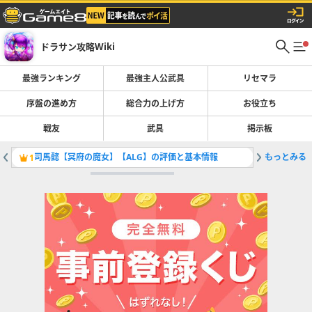
ドラサン攻略Wiki
最強ランキング
最強主人公武具
リセマラ
序盤の進め方
総合力の上げ方
お役立ち
戦友
武具
掲示板
司馬懿【冥府の魔女】【ALG】の評価と基本情報
もっとみる
星辰攪略
1
2