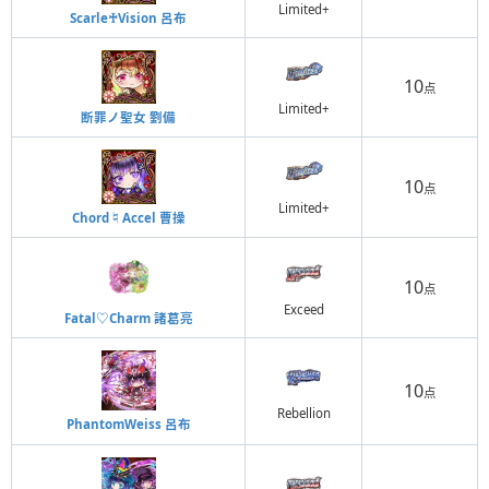
Limited+
Scarle♰Vision 呂布
10
点
Limited+
断罪ノ聖女 劉備
10
点
Limited+
Chord♮Accel 曹操
10
点
Exceed
Fatal♡Charm 諸葛亮
10
点
Rebellion
PhantomWeiss 呂布