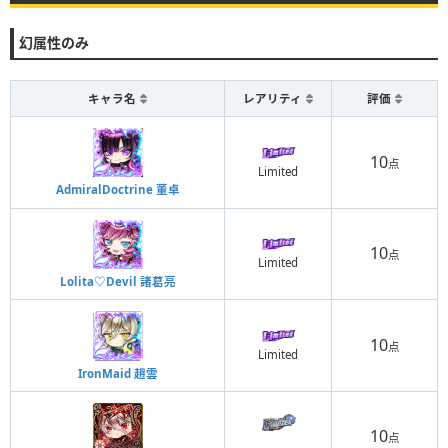
幻属性のみ
キャラ名
レアリティ
評価
10
点
Limited
AdmiralDoctrine 董卓
10
点
Limited
Lolita♡Devil 諸葛亮
10
点
Limited
IronMaid 趙雲
10
点