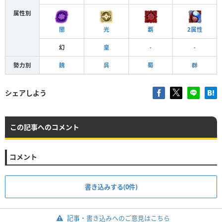
属性別
闇
光
覇
2属性
幻
皇
-
-
勢力別
魏
呉
蜀
群
シェアしよう
この記事へのコメント
コメント
書き込みする(0件)
記事・書き込みへのご意見はこちら