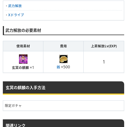
・
武力解放
・
Xドライブ
武力解放の必要素材
使用素材
費用
上昇解放Lv(EXP)
1
×500
×1
銭
玄冥の麒麟
玄冥の麒麟の入手方法
限定ガチャ
関連リンク