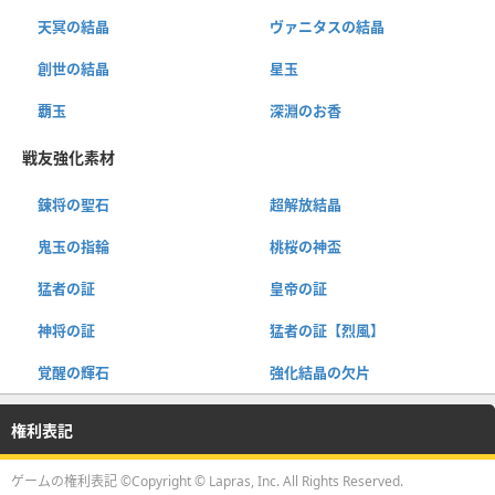
天冥の結晶
ヴァニタスの結晶
創世の結晶
星玉
覇玉
深淵のお香
戦友強化素材
錬将の聖石
超解放結晶
鬼玉の指輪
桃桜の神盃
猛者の証
皇帝の証
神将の証
猛者の証【烈風】
覚醒の輝石
強化結晶の欠片
権利表記
ゲームの権利表記 ©Copyright © Lapras, Inc. All Rights Reserved.