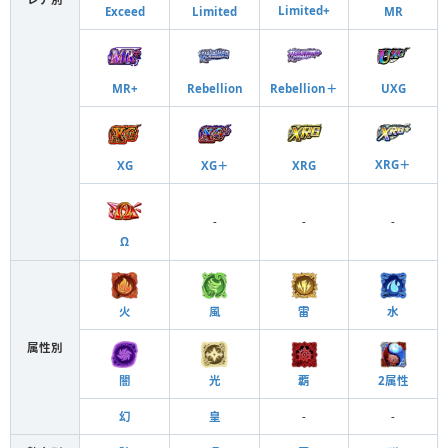
Limited+
Exceed
Limited
MR
MR+
Rebellion
Rebellion＋
UXG
XRG＋
XG
XG＋
XRG
-
-
-
Ω
火
風
雷
水
属性別
闇
光
覇
2属性
幻
皇
-
-