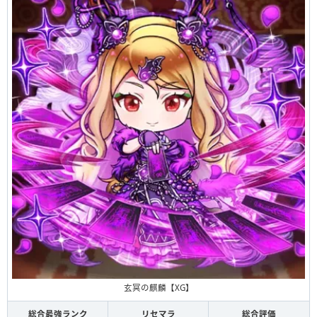
玄冥の麒麟【XG】
総合最強ランク
リセマラ
総合評価