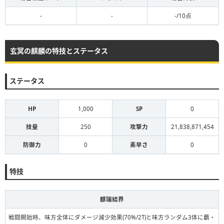
-
-
-/10点
玄冥の麒麟の特技とステータス
ステータス
HP
1,000
SP
0
技量
250
攻撃力
21,838,871,454
防御力
0
素早さ
0
特技
麒瑞結界
戦闘開始時、味方全体にダメージ減少効果(70%/2T)と味方ランダム3体に覇・