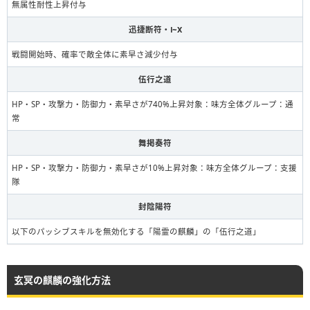
無属性耐性上昇付与
迅捷断符・Ⅰ~Ⅹ
戦闘開始時、確率で敵全体に素早さ減少付与
伍行之道
HP・SP・攻撃力・防御力・素早さが740%上昇対象：味方全体グループ：通
常
舞掲奏符
HP・SP・攻撃力・防御力・素早さが10%上昇対象：味方全体グループ：支援
隊
封陰陽符
以下のパッシブスキルを無効化する「陽霊の麒麟」の「伍行之道」
玄冥の麒麟の強化方法