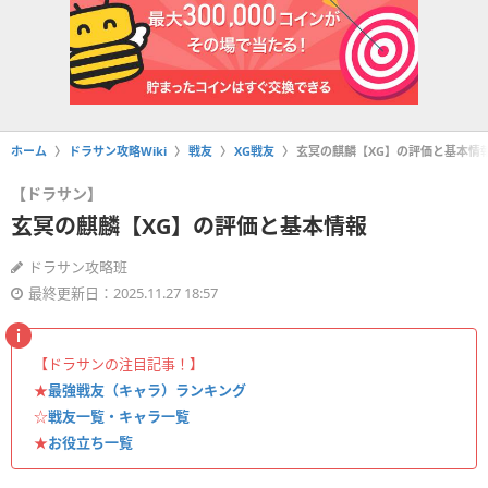
ホーム
ドラサン攻略Wiki
戦友
XG戦友
玄冥の麒麟【XG】の評価と基本情
【ドラサン】
玄冥の麒麟【XG】の評価と基本情報
ドラサン攻略班
最終更新日：2025.11.27 18:57
【ドラサンの注目記事！】
★
最強戦友（キャラ）ランキング
☆
戦友一覧・キャラ一覧
★
お役立ち一覧