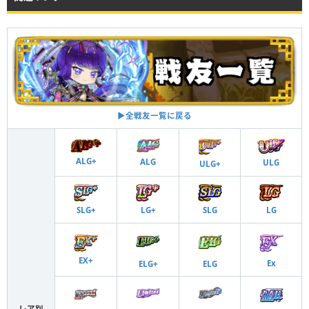
▶︎全戦友一覧に戻る
ALG+
ALG
ULG
ULG+
SLG+
LG+
SLG
LG
EX+
Ex
ELG+
ELG
レア別