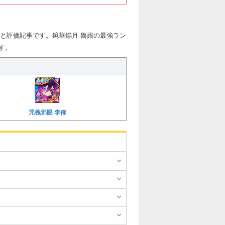
能と評価記事です。鏡華焔月 魯粛の最強ラン
す。
咒槐邪眼 李傕