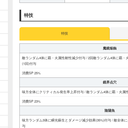
特技
特技
魔鏡焔蝕
敵ランダム4体に覇・火属性耐性減少付与 / 2回敵ランダム4体に覇・
(1回)付与
消費SP 25%
鏡界点穴
味方全体にクリティカル発生率上昇付与 / 敵ランダム4体に覇・火属
消費SP 23%
陰陽魚
味方ランダム3体に瞬光蘇生とダメージ減少効果(35%)付与 / 敵全体に
与