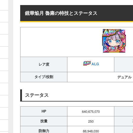
鏡華焔月 魯粛の特技とステータス
ALG
レア度
タイプ/役割
デュアル
ステータス
HP
640,675,070
技量
250
防御力
88,948,030