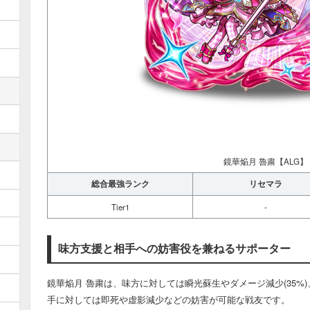
鏡華焔月 魯粛【ALG】
総合最強ランク
リセマラ
Tier1
-
味方支援と相手への妨害役を兼ねるサポーター
鏡華焔月 魯粛は、味方に対しては瞬光蘇生やダメージ減少(35%
手に対しては即死や虚影減少などの妨害が可能な戦友です。