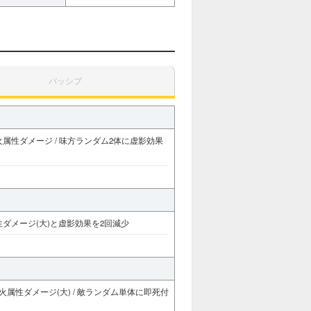
パッシブ
火属性ダメージ / 味方ランダム2体に虚影効果
性ダメージ(大)と虚影効果を2回減少
火属性ダメージ(大) / 敵ランダム単体に即死付