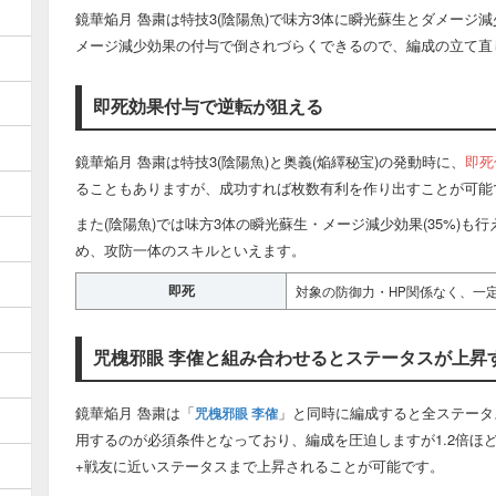
鏡華焔月 魯粛は特技3(陰陽魚)で味方3体に瞬光蘇生とダメージ減
メージ減少効果の付与で倒されづらくできるので、編成の立て直
即死効果付与で逆転が狙える
鏡華焔月 魯粛は特技3(陰陽魚)と奥義(焔繹秘宝)の発動時に、
即死
ることもありますが、成功すれば枚数有利を作り出すことが可能
また(陰陽魚)では味方3体の瞬光蘇生・メージ減少効果(35%)
め、攻防一体のスキルといえます。
即死
対象の防御力・HP関係なく、一定
咒槐邪眼 李傕と組み合わせるとステータスが上昇
鏡華焔月 魯粛は「
」と同時に編成すると全ステータ
咒槐邪眼 李傕
用するのが必須条件となっており、編成を圧迫しますが1.2倍ほ
+戦友に近いステータスまで上昇されることが可能です。