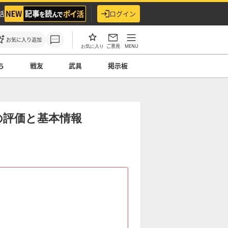
活
ログイン
お気に入り追加
ご意見
MENU
お気に入り
ち
戦友
武具
掲示板
の評価と基本情報