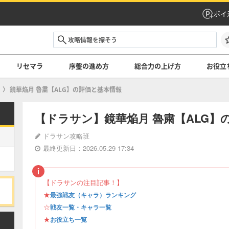
ポイ
リセマラ
序盤の進め方
総合力の上げ方
お役立
鏡華焔月 魯粛【ALG】の評価と基本情報
【ドラサン】鏡華焔月 魯粛【ALG】
ドラサン攻略班
最終更新日：2026.05.29 17:34
【ドラサンの注目記事！】
★
最強戦友（キャラ）ランキング
☆
戦友一覧・キャラ一覧
★
お役立ち一覧