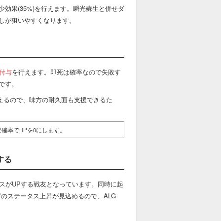
少効果(35%)を行えます。瞬光蘇生と併せダ
しが狙いやすくなります。
付与
を行えます。即死は確率なので失敗す
です。
も行えるので、味方の耐久面も支援できるた
確率でHPを0にします。
する
スがUPする戦友となっています。同時に起
どのステータス上昇が見込めるので、ALG