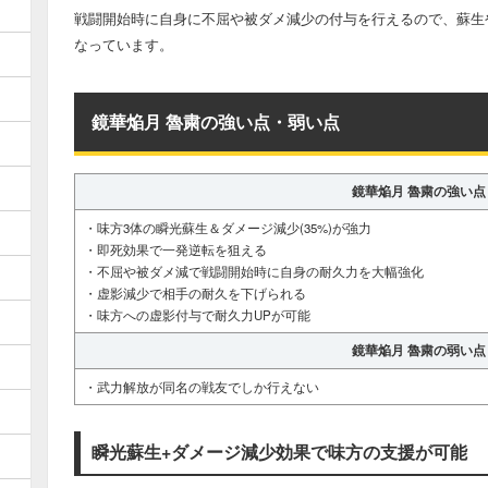
戦闘開始時に自身に不屈や被ダメ減少の付与を行えるので、蘇生
なっています。
鏡華焔月 魯粛の強い点・弱い点
鏡華焔月 魯粛の強い点
・味方3体の瞬光蘇生＆ダメージ減少(35%)が強力
・即死効果で一発逆転を狙える
・不屈や被ダメ減で戦闘開始時に自身の耐久力を大幅強化
・虚影減少で相手の耐久を下げられる
・味方への虚影付与で耐久力UPが可能
鏡華焔月 魯粛の弱い点
・武力解放が同名の戦友でしか行えない
瞬光蘇生+ダメージ減少効果で味方の支援が可能