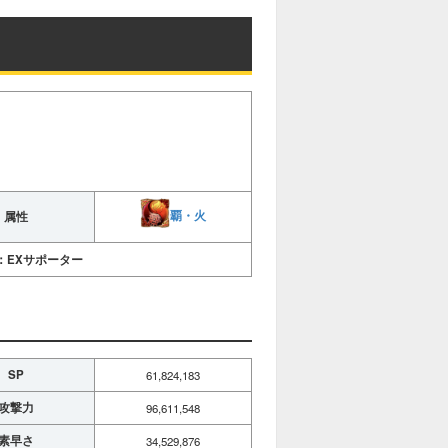
覇・火
属性
：EXサポーター
SP
61,824,183
攻撃力
96,611,548
素早さ
34,529,876