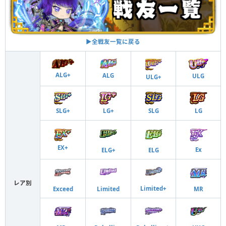
▶︎全戦友一覧に戻る
ALG+
ALG
ULG
ULG+
SLG+
LG+
SLG
LG
EX+
Ex
ELG+
ELG
レア別
Limited+
Exceed
Limited
MR