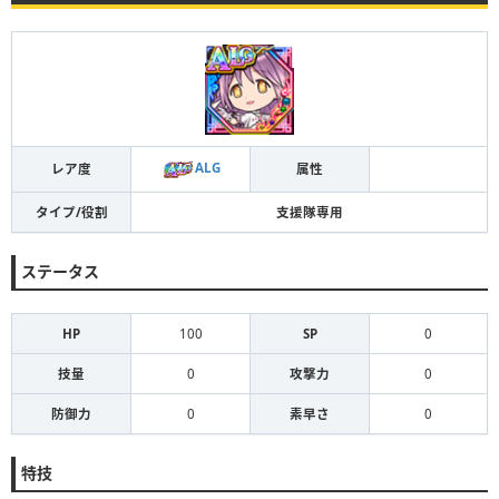
ALG
レア度
属性
タイプ/役割
支援隊専用
ステータス
HP
100
SP
0
技量
0
攻撃力
0
防御力
0
素早さ
0
特技