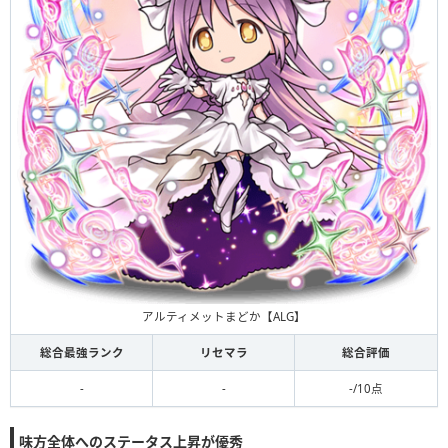
アルティメットまどか【ALG】
総合最強ランク
リセマラ
総合評価
-
-
-/10点
味方全体へのステータス上昇が優秀