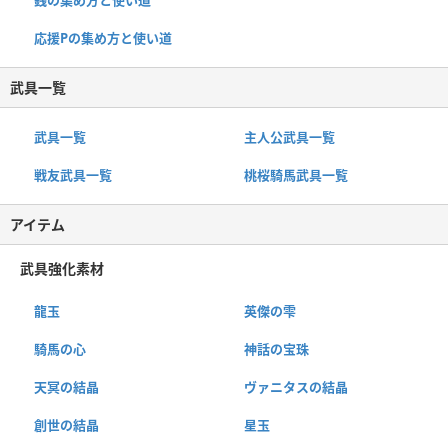
応援Pの集め方と使い道
武具一覧
武具一覧
主人公武具一覧
戦友武具一覧
桃桜騎馬武具一覧
アイテム
武具強化素材
龍玉
英傑の雫
騎馬の心
神話の宝珠
天冥の結晶
ヴァニタスの結晶
創世の結晶
星玉