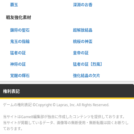
覇玉
深淵のお香
戦友強化素材
錬将の聖石
超解放結晶
鬼玉の指輪
桃桜の神盃
猛者の証
皇帝の証
神将の証
猛者の証【烈風】
覚醒の輝石
強化結晶の欠片
権利表記
ゲームの権利表記 ©Copyright © Lapras, Inc. All Rights Reserved.
当サイトはGame8編集部が独自に作成したコンテンツを提供しております。
当サイトが掲載しているデータ、画像等の無断使用・無断転載は固くお断りし
ております。