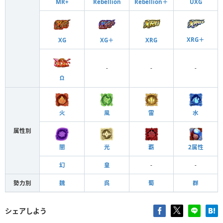
MR+
Rebellion
Rebellion＋
UXG
XRG＋
XG
XG＋
XRG
-
-
-
Ω
火
風
雷
水
属性別
闇
光
覇
2属性
幻
皇
-
-
勢力別
魏
呉
蜀
群
シェアしよう