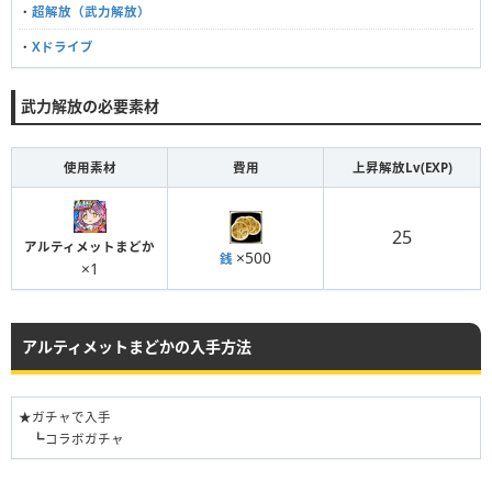
・
超解放（武力解放）
・
Xドライブ
武力解放の必要素材
使用素材
費用
上昇解放Lv(EXP)
25
アルティメットまどか
×500
銭
×1
アルティメットまどかの入手方法
★ガチャで入手
┗コラボガチャ