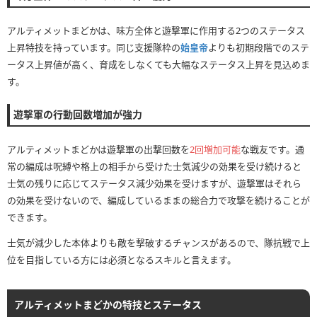
アルティメットまどかは、味方全体と遊撃軍に作用する2つのステータス
上昇特技を持っています。同じ支援隊枠の
始皇帝
よりも初期段階でのステ
ータス上昇値が高く、育成をしなくても大幅なステータス上昇を見込めま
す。
遊撃軍の行動回数増加が強力
アルティメットまどかは遊撃軍の出撃回数を
2回増加可能
な戦友です。通
常の編成は呪縛や格上の相手から受けた士気減少の効果を受け続けると
士気の残りに応じてステータス減少効果を受けますが、遊撃軍はそれら
の効果を受けないので、編成しているままの総合力で攻撃を続けることが
できます。
士気が減少した本体よりも敵を撃破するチャンスがあるので、隊抗戦で上
位を目指している方には必須となるスキルと言えます。
アルティメットまどかの特技とステータス