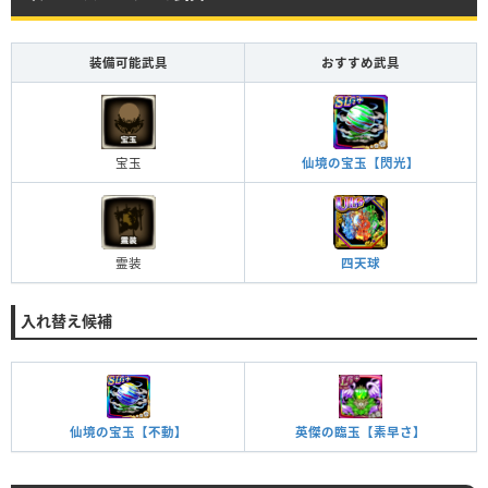
装備可能武具
おすすめ武具
宝玉
仙境の宝玉【閃光】
霊装
四天球
入れ替え候補
仙境の宝玉【不動】
英傑の臨玉【素早さ】