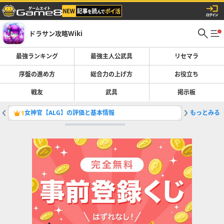
ドラサン攻略Wiki
最強ランキング
最強主人公武具
リセマラ
序盤の進め方
総合力の上げ方
お役立ち
戦友
武具
掲示板
女神官【ALG】の評価と基本情報
もっとみる
白羽扇の
1
2