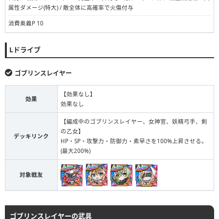
属性ダメージ(特大) / 敵全体に高確率で火傷付与
消費奥義P 10
Lドライブ
ゴブリンスレイヤー
【効果なし】
効果
効果なし
【編成中のゴブリンスレイヤー、女神官、妖精弓手、剣
の乙女】
デッキリンク
HP・SP・攻撃力・防御力・素早さを100%上昇させる。
(最大200%)
対象戦友
ゴブリンスレイヤーの武具