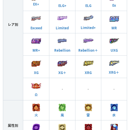
EX+
Ex
ELG+
ELG
レア別
Limited+
Exceed
Limited
MR
MR+
Rebellion
Rebellion＋
UXG
XRG＋
XG
XG＋
XRG
-
-
-
Ω
火
風
雷
水
属性別