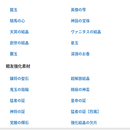
龍玉
英傑の雫
騎馬の心
神話の宝珠
天冥の結晶
ヴァニタスの結晶
創世の結晶
星玉
覇玉
深淵のお香
戦友強化素材
錬将の聖石
超解放結晶
鬼玉の指輪
桃桜の神盃
猛者の証
皇帝の証
神将の証
猛者の証【烈風】
覚醒の輝石
強化結晶の欠片