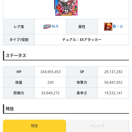
ALG
覇・火
レア度
属性
タイプ/役割
デュアル：EXアタッカー
ステータス
HP
334,955,453
SP
29,137,292
技量
250
攻撃力
56,447,052
防御力
33,949,272
素早さ
19,532,141
特技
特技
パッシブ