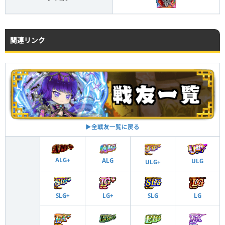
関連リンク
▶︎全戦友一覧に戻る
ALG+
ALG
ULG
ULG+
SLG+
LG+
SLG
LG