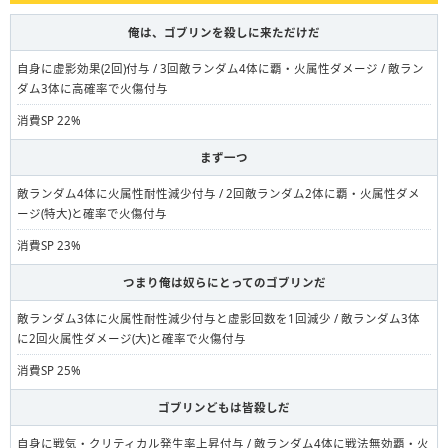
俺は、ゴブリンを殺しに来ただけだ
自身に虚影効果(2回)付与 / 3回敵ランダム4体に覇・火属性ダメージ / 敵ラン
ダム3体に高確率で火傷付与
消費SP 22%
まず一つ
敵ランダム4体に火属性耐性減少付与 / 2回敵ランダム2体に覇・火属性ダメ
ージ(特大)と確率で火傷付与
消費SP 23%
つまり俺は奴らにとってのゴブリンだ
敵ランダム3体に火属性耐性減少付与と虚影回数を1回減少 / 敵ランダム3体
に2回火属性ダメージ(大)と確率で火傷付与
消費SP 25%
ゴブリンどもは皆殺しだ
自身に戦気・クリティカル発生率上昇付与 / 敵ランダム4体に戦法無効覇・火