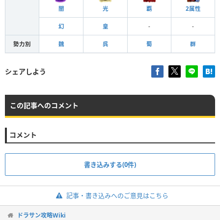
闇
光
覇
2属性
幻
皇
-
-
勢力別
魏
呉
蜀
群
シェアしよう
この記事へのコメント
コメント
書き込みする(0件)
記事・書き込みへのご意見はこちら
ドラサン攻略Wiki