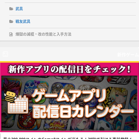
武具
戦友武具
煉獄の滅棍・改の性能と入手方法
新作ゲーム