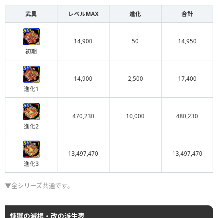
武具
レベルMAX
進化
合計
14,900
50
14,950
初期
14,900
2,500
17,400
進化1
470,230
10,000
480,230
進化2
13,497,470
-
13,497,470
進化3
▼全シリーズ共通です。
煉獄の滅棍・改の派生表