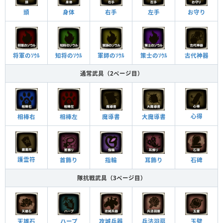
頭
身体
右手
左手
お守り
将軍のｿｳﾙ
知将のｿｳﾙ
軍師のｿｳﾙ
策士のｿｳﾙ
古代神器
通常武具（2ページ目）
心得
相棒右
相棒左
魔導書
大魔導書
護霊符
首飾り
指輪
耳飾り
石碑
隊抗戦武具（3ページ目）
天雄石
ハープ
攻城兵器
兵法羽扇
玉壁