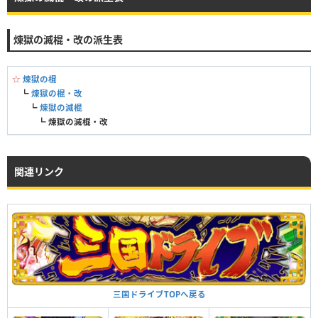
煉獄の滅棍・改の派生表
☆
煉獄の棍
┗
煉獄の棍・改
┗
煉獄の滅棍
┗
煉獄の滅棍・改
関連リンク
三国ドライブTOPへ戻る