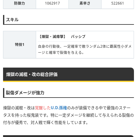
防御力
1062917
素早さ
522661
スキル
【煉獄・滅瘴撃】 パッシブ
特技1
自身の行動後、一定確率で敵ランダム2体に覇属性小ダメ
ージと確率で裂傷を与える。
煉獄の滅棍・改の総合評価
裂傷ダメージが強力
煉獄の滅棍・改は
覚醒した
U.D.孫権
のみが装備できる中で最強のステー
タスを持った桜鬼装です。特に一定ダメージを継続して与えられる裂傷の
付与が優秀で、対人戦で輝く性能をしています。