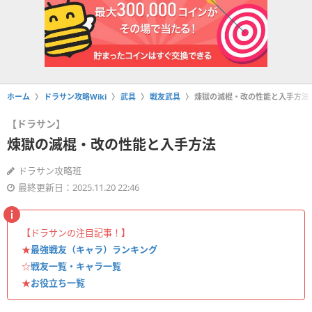
ホーム
ドラサン攻略Wiki
武具
戦友武具
煉獄の滅棍・改の性能と入手方法
【ドラサン】
煉獄の滅棍・改の性能と入手方法
ドラサン攻略班
最終更新日：2025.11.20 22:46
【ドラサンの注目記事！】
★
最強戦友（キャラ）ランキング
☆
戦友一覧・キャラ一覧
★
お役立ち一覧