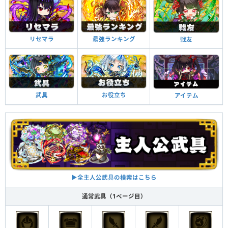
リセマラ
最強ランキング
戦友
武具
お役立ち
アイテム
▶︎全主人公武具の検索はこちら
通常武具（1ページ目）