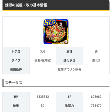
煉獄の滅棍・改の基本情報
レア度
SLG
属性
覇
タイプ
戦友(桜鬼装)
進化状況
進化3
装備条件
覚醒済のU.D.孫権
ステータス
HP
6335582
SP
826062
技量
50
攻撃力
753472