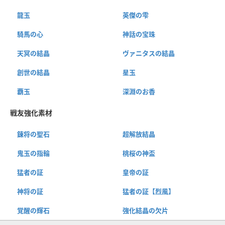
龍玉
英傑の雫
騎馬の心
神話の宝珠
天冥の結晶
ヴァニタスの結晶
創世の結晶
星玉
覇玉
深淵のお香
戦友強化素材
錬将の聖石
超解放結晶
鬼玉の指輪
桃桜の神盃
猛者の証
皇帝の証
神将の証
猛者の証【烈風】
覚醒の輝石
強化結晶の欠片