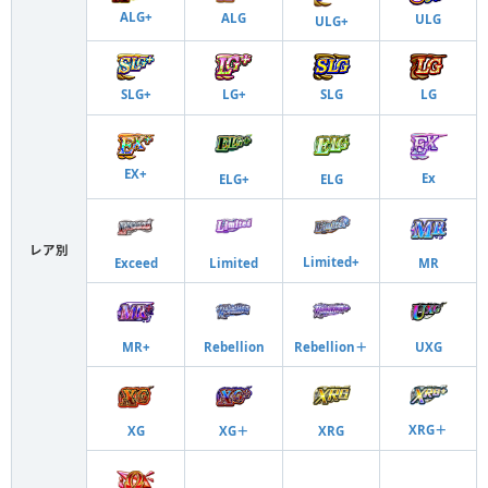
ALG+
ALG
ULG
ULG+
SLG+
LG+
SLG
LG
EX+
Ex
ELG+
ELG
レア別
Limited+
Exceed
Limited
MR
MR+
Rebellion
Rebellion＋
UXG
XRG＋
XG
XG＋
XRG