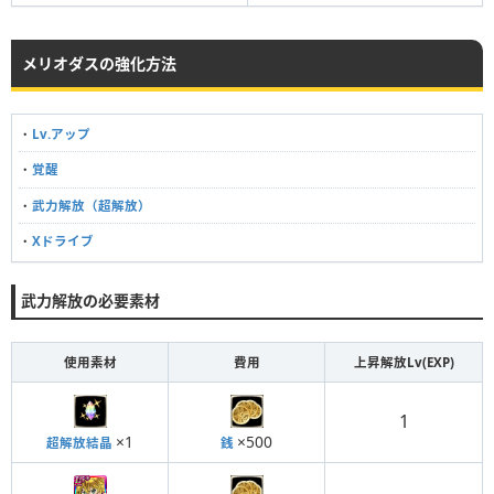
メリオダスの強化方法
・
Lv.アップ
・
覚醒
・
武力解放（超解放）
・
Xドライブ
武力解放の必要素材
使用素材
費用
上昇解放Lv(EXP)
1
×1
×500
超解放結晶
銭