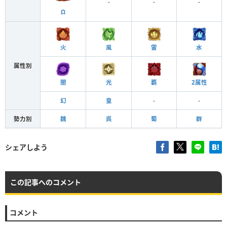
-
-
-
Ω
火
風
雷
水
属性別
闇
光
覇
2属性
幻
皇
-
-
勢力別
魏
呉
蜀
群
シェアしよう
この記事へのコメント
コメント