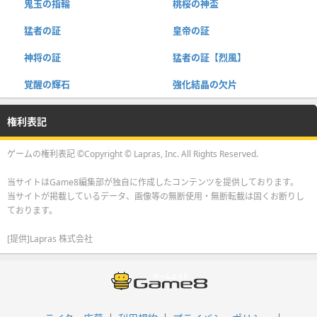
鬼玉の指輪
桃桜の神盃
猛者の証
皇帝の証
神将の証
猛者の証【烈風】
覚醒の輝石
強化結晶の欠片
権利表記
ゲームの権利表記 ©Copyright © Lapras, Inc. All Rights Reserved.
当サイトはGame8編集部が独自に作成したコンテンツを提供しております。
当サイトが掲載しているデータ、画像等の無断使用・無断転載は固くお断りし
ております。
[提供]Lapras 株式会社