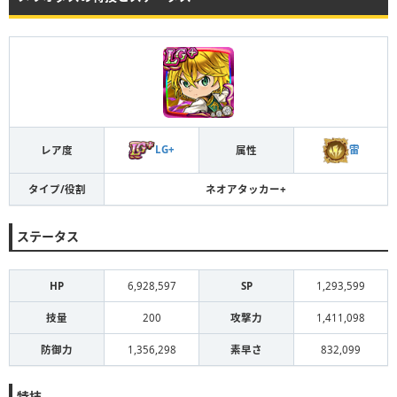
LG+
雷
レア度
属性
タイプ/役割
ネオアタッカー+
ステータス
HP
6,928,597
SP
1,293,599
技量
200
攻撃力
1,411,098
防御力
1,356,298
素早さ
832,099
特技