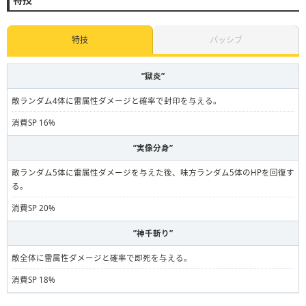
特技
パッシブ
”獄炎”
敵ランダム4体に雷属性ダメージと確率で封印を与える。
消費SP 16%
”実像分身”
敵ランダム5体に雷属性ダメージを与えた後、味方ランダム5体のHPを回復す
る。
消費SP 20%
”神千斬り”
敵全体に雷属性ダメージと確率で即死を与える。
消費SP 18%