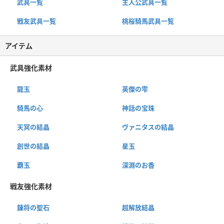
武具一覧
主人公武具一覧
戦友武具一覧
桃桜騎馬武具一覧
アイテム
武具強化素材
龍玉
英傑の雫
騎馬の心
神話の宝珠
天冥の結晶
ヴァニタスの結晶
創世の結晶
星玉
覇玉
深淵のお香
戦友強化素材
錬将の聖石
超解放結晶