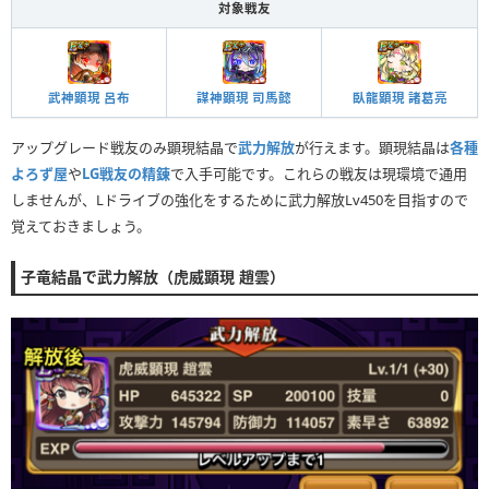
対象戦友
武神顕現 呂布
謀神顕現 司馬懿
臥龍顕現 諸葛亮
アップグレード戦友のみ顕現結晶で
武力解放
が行えます。顕現結晶は
各種
よろず屋
や
LG戦友の精錬
で入手可能です。これらの戦友は現環境で通用
しませんが、Lドライブの強化をするために武力解放Lv450を目指すので
覚えておきましょう。
子竜結晶で武力解放（虎威顕現 趙雲）