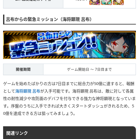
ポイント交換所内の「子龍の魂交換所」を選択
呂布からの緊急ミッション（海将顕現 呂布）
③
開催期間
ゲーム開始日 〜 7日目まで
ゲームを始めたばかりの方は7日目までに総合力が50億に達すると、報酬
「虎威顕現 趙雲」を選択
（子龍の魂x2000個必要）
として
海将顕現 呂布
が入手可能です。海将顕現 呂布は、敵に対して各属
性の耐性減少や攻防面のデバフを付与できる強力な神将顕現となっていま
す。序盤のうちに入手できれば大きくスタートダッシュがきれるため、5
0億を達成できる方は狙ってみましょう。
関連リンク