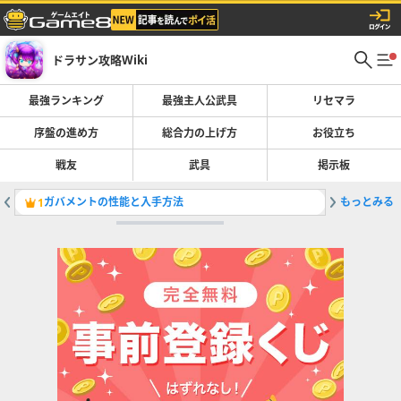
ドラサン攻略Wiki
最強ランキング
最強主人公武具
リセマラ
序盤の進め方
総合力の上げ方
お役立ち
戦友
武具
掲示板
ガバメントの性能と入手方法
もっとみる
幻燈陽炎
1
2