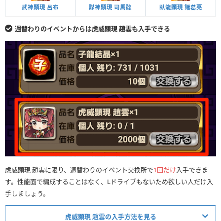
武神顕現 呂布
謀神顕現 司馬懿
臥龍顕現 諸葛亮
週替わりのイベントからは虎威顕現 趙雲も入手できる
虎威顕現 趙雲に限り、週替わりのイベント交換所で
1回だけ
入手できま
す。性能面で編成することはなく、Lドライブもないため欲しい人だけ入
手しましょう。
虎威顕現 趙雲の入手方法を見る