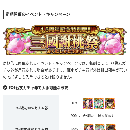
定期開催のイベント・キャンペーン
①
定期的に開催されるイベント・キャンペーンでは、報酬としてEX+戦友ガ
チャ券が用意されて場合があります。確定ガチャ券以外は排出確率が低い
開催中のイベントの「交換ポイント交換所」を選択
ので必ずしも入手できるとは限りません。
EX+戦友ガチャ券で入手可能な戦友
10%：
EX+戦友10%ガチャ券
②
90%：LG+戦友（最大覚醒）
100%：
EX+戦友確定ガチャ券