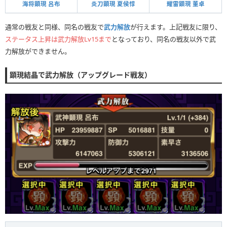
海将顕現 呂布
炎刀顕現 夏侯惇
耀雷顕現 董卓
通常の戦友と同様、同名の戦友で
武力解放
が行えます。上記戦友に限り、
ステータス上昇は武力解放Lv15まで
となっており、同名の戦友以外で武
力解放ができません。
顕現結晶で武力解放（アップグレード戦友）