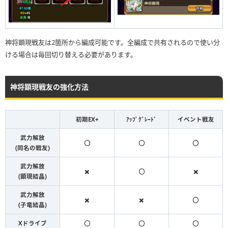
神将顕現戦友は2箇所から編成可能です。全編成で共有されるので使い分
ける場合は毎回切り替える必要があります。
神将顕現戦友の強化方法
初期EX+
ｱｯﾌﾟｸﾞﾚｰﾄﾞ
イベント戦友
武力解放
⭕️
⭕️
⭕️
(同名の戦友)
武力解放
✖️
⭕️
✖️
(顕現結晶)
武力解放
✖️
✖️
⭕️
(子竜結晶)
Xドライブ
⭕️
⭕️
⭕️