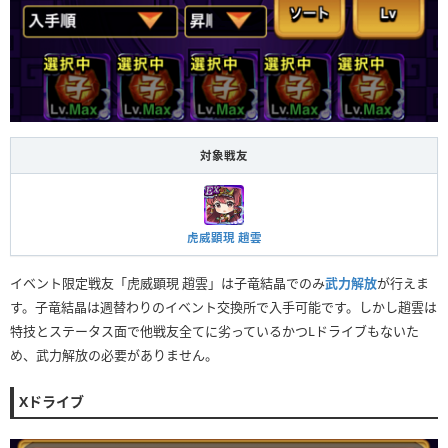
対象戦友
虎威顕現 趙雲
イベント限定戦友「虎威顕現 趙雲」は子竜結晶でのみ
武力解放
が行えま
す。子竜結晶は週替わりのイベント交換所で入手可能です。しかし趙雲は
特技とステータス面で他戦友全てに劣っているかつLドライブもないた
め、武力解放の必要がありません。
Xドライブ