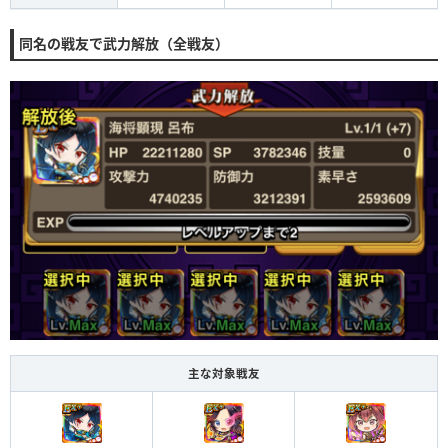
同名の戦友で武力解放（全戦友）
主な対象戦友