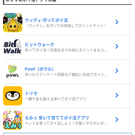
ウッディ‐守ってポイ活
「ウッディ」を守ってお世話してポイントゲット！
ビットウォーク
歩いてポイ活！日常生活でお得にポイントをもらおう
Powl（ポウル）
歩いたりアンケート回答など幅広い手段でポイントをゲット
トリマ
一攫千金も狙える歩いてポイ活アプリ
えみぅ 歩いて育ててポイ活アプリ
ペットを育ってポイ活しよう！可愛くやりがいがある新感覚アプリ