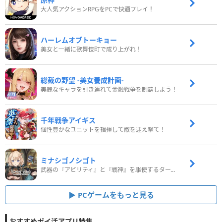
大人気アクションRPGをPCで快適プレイ！
ハーレムオブトーキョー
美女と一緒に歌舞伎町で成り上がれ！
総裁の野望 -美女養成計画-
美麗なキャラを引き連れて金融戦争を制覇しよう！
千年戦争アイギス
個性豊かなユニットを指揮して敵を迎え撃て！
ミナシゴノシゴト
武器の『アビリティ』と『戦神』を駆使するターン制コマンドバトルRPG！
PCゲームをもっと見る
おすすめポイ活アプリ特集