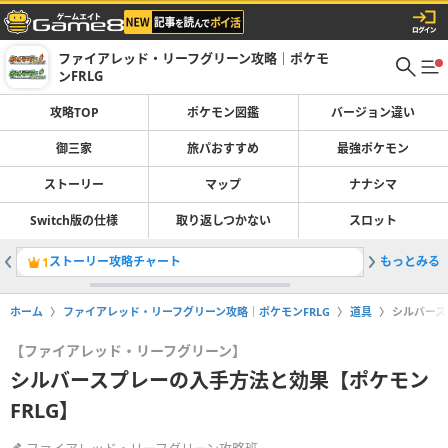
ファイアレッド・リーフグリーン攻略｜ポケモ
ンFRLG
攻略TOP
ポケモン図鑑
バージョン違い
御三家
旅パおすすめ
最強ポケモン
ストーリー
マップ
ナナシマ
Switch版の仕様
取り返しつかない
スロット
ストーリー攻略チャート
もっとみる
四天王の
1
2
ホーム
ファイアレッド・リーフグリーン攻略｜ポケモンFRLG
道具
シルバース
【ファイアレッド・リーフグリーン】
シルバースプレーの入手方法と効果【ポケモン
FRLG】