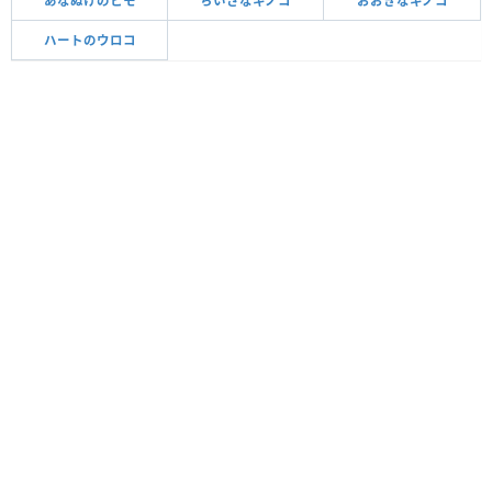
あなぬけのヒモ
ちいさなキノコ
おおきなキノコ
ハートのウロコ