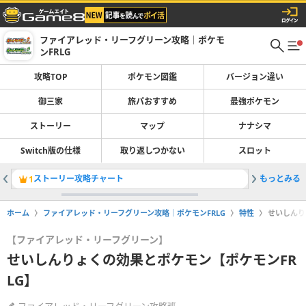
ファイアレッド・リーフグリーン攻略｜ポケモ
ンFRLG
攻略TOP
ポケモン図鑑
バージョン違い
御三家
旅パおすすめ
最強ポケモン
ストーリー
マップ
ナナシマ
Switch版の仕様
取り返しつかない
スロット
ストーリー攻略チャート
もっとみる
旅パのお
1
2
ホーム
ファイアレッド・リーフグリーン攻略｜ポケモンFRLG
特性
せいしんり
【ファイアレッド・リーフグリーン】
せいしんりょくの効果とポケモン【ポケモンFR
LG】