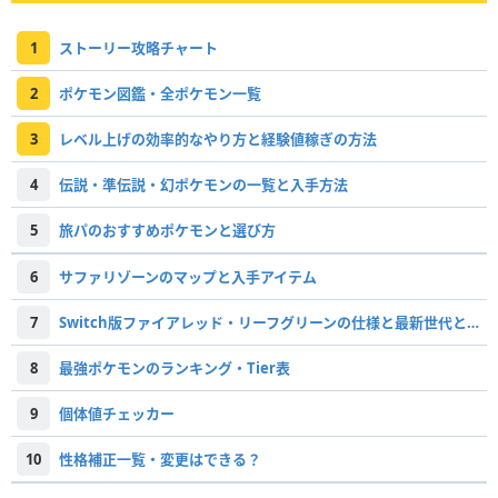
1
ストーリー攻略チャート
2
ポケモン図鑑・全ポケモン一覧
3
レベル上げの効率的なやり方と経験値稼ぎの方法
4
伝説・準伝説・幻ポケモンの一覧と入手方法
5
旅パのおすすめポケモンと選び方
6
サファリゾーンのマップと入手アイテム
7
Switch版ファイアレッド・リーフグリーンの仕様と最新世代との違い
8
最強ポケモンのランキング・Tier表
9
個体値チェッカー
10
性格補正一覧・変更はできる？