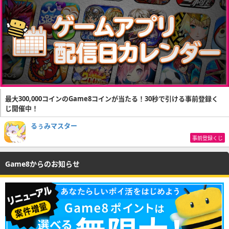
最大300,000コインのGame8コインが当たる！30秒で引ける事前登録く
じ開催中！
るぅみマスター
事前登録くじ
Game8からのお知らせ