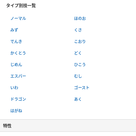
タイプ別技一覧
ノーマル
ほのお
みず
くさ
でんき
こおり
かくとう
どく
じめん
ひこう
エスパー
むし
いわ
ゴースト
ドラゴン
あく
はがね
特性