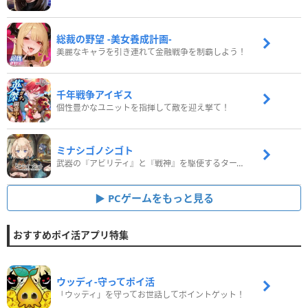
総裁の野望 -美女養成計画-
美麗なキャラを引き連れて金融戦争を制覇しよう！
千年戦争アイギス
個性豊かなユニットを指揮して敵を迎え撃て！
ミナシゴノシゴト
武器の『アビリティ』と『戦神』を駆使するターン制コマンドバトルRPG！
PCゲームをもっと見る
おすすめポイ活アプリ特集
ウッディ‐守ってポイ活
「ウッディ」を守ってお世話してポイントゲット！