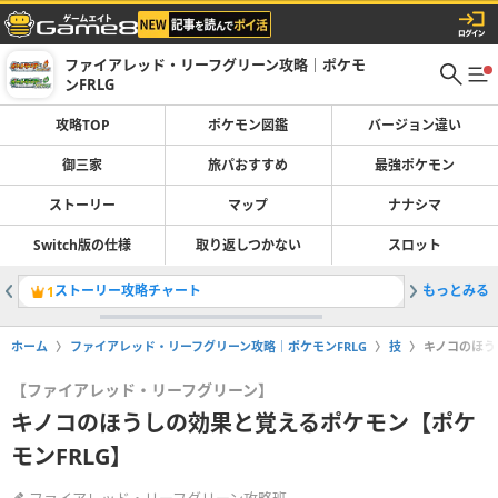
ファイアレッド・リーフグリーン攻略｜ポケモ
ンFRLG
攻略TOP
ポケモン図鑑
バージョン違い
御三家
旅パおすすめ
最強ポケモン
ストーリー
マップ
ナナシマ
Switch版の仕様
取り返しつかない
スロット
ストーリー攻略チャート
もっとみる
旅パのお
1
2
ホーム
ファイアレッド・リーフグリーン攻略｜ポケモンFRLG
技
キノコのほう
【ファイアレッド・リーフグリーン】
キノコのほうしの効果と覚えるポケモン【ポケ
モンFRLG】