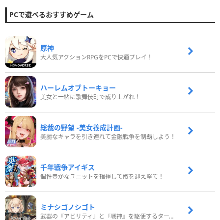
PCで遊べるおすすめゲーム
原神
大人気アクションRPGをPCで快適プレイ！
ハーレムオブトーキョー
美女と一緒に歌舞伎町で成り上がれ！
総裁の野望 -美女養成計画-
美麗なキャラを引き連れて金融戦争を制覇しよう！
千年戦争アイギス
個性豊かなユニットを指揮して敵を迎え撃て！
ミナシゴノシゴト
武器の『アビリティ』と『戦神』を駆使するターン制コマンドバトルRPG！