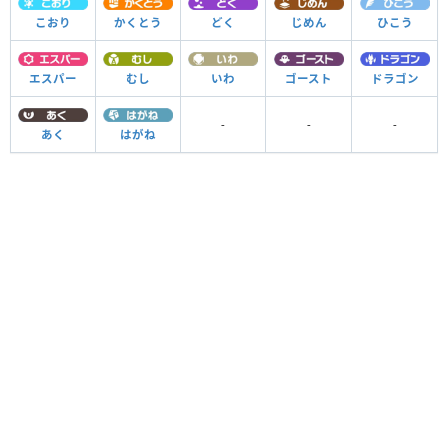
こおり
かくとう
どく
じめん
ひこう
エスパー
むし
いわ
ゴースト
ドラゴン
-
-
-
あく
はがね