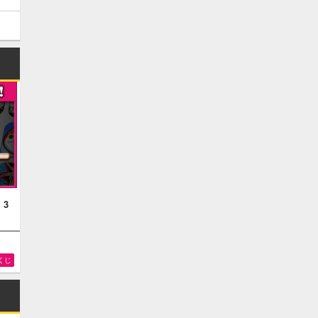
！3
くじ