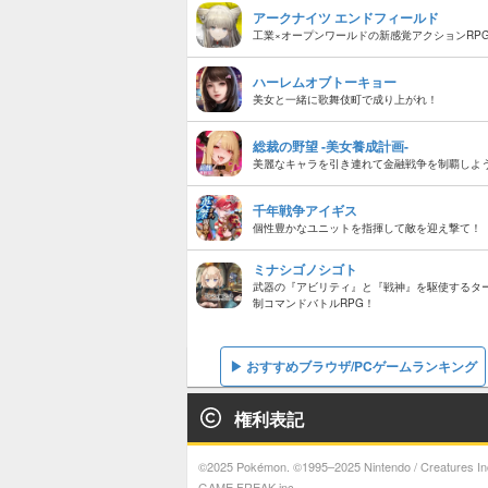
アークナイツ エンドフィールド
工業×オープンワールドの新感覚アクションRP
ハーレムオブトーキョー
美女と一緒に歌舞伎町で成り上がれ！
総裁の野望 -美女養成計画-
美麗なキャラを引き連れて金融戦争を制覇しよ
千年戦争アイギス
個性豊かなユニットを指揮して敵を迎え撃て！
ミナシゴノシゴト
武器の『アビリティ』と『戦神』を駆使するタ
制コマンドバトルRPG！
おすすめブラウザ/PCゲームランキング
権利表記
©2025 Pokémon. ©1995–2025 Nintendo / Creatures Inc
GAME FREAK inc.