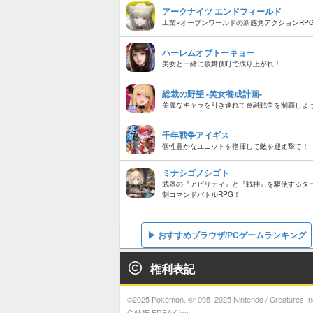
アークナイツ エンドフィールド
工業×オープンワールドの新感覚アクションRP
ハーレムオブトーキョー
美女と一緒に歌舞伎町で成り上がれ！
総裁の野望 -美女養成計画-
美麗なキャラを引き連れて金融戦争を制覇しよ
千年戦争アイギス
個性豊かなユニットを指揮して敵を迎え撃て！
ミナシゴノシゴト
武器の『アビリティ』と『戦神』を駆使するタ
制コマンドバトルRPG！
おすすめブラウザ/PCゲームランキング
権利表記
©2025 Pokémon. ©1995–2025 Nintendo / Creatures Inc
GAME FREAK inc.