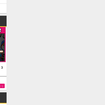
！3
くじ