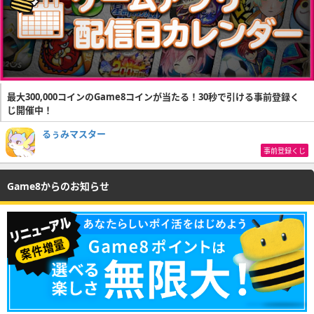
最大300,000コインのGame8コインが当たる！30秒で引ける事前登録く
じ開催中！
るぅみマスター
事前登録くじ
Game8からのお知らせ