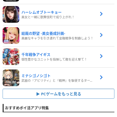
ハーレムオブトーキョー
美女と一緒に歌舞伎町で成り上がれ！
総裁の野望 -美女養成計画-
美麗なキャラを引き連れて金融戦争を制覇しよう！
千年戦争アイギス
個性豊かなユニットを指揮して敵を迎え撃て！
ミナシゴノシゴト
武器の『アビリティ』と『戦神』を駆使するターン制コマンドバトルRPG！
PCゲームをもっと見る
おすすめポイ活アプリ特集