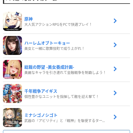
原神
大人気アクションRPGをPCで快適プレイ！
ハーレムオブトーキョー
美女と一緒に歌舞伎町で成り上がれ！
総裁の野望 -美女養成計画-
美麗なキャラを引き連れて金融戦争を制覇しよう！
千年戦争アイギス
個性豊かなユニットを指揮して敵を迎え撃て！
ミナシゴノシゴト
武器の『アビリティ』と『戦神』を駆使するターン制コマンドバトルRPG！