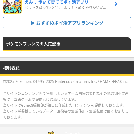
えみぅ 歩いて育ててポイ活アプリ
ペットを育ってポイ活しよう！可愛くやりがいがある新感覚アプリ
おすすめポイ活アプリランキング
ポケモンフレンズの人気記事
権利表記
©2025 Pokémon. ©1995–2025 Nintendo / Creatures Inc. / GAME FREAK inc.
当サイトのコンテンツ内で使用しているゲーム画像の著作権その他の知的財産
権は、当該ゲームの提供元に帰属しています。
当サイトはGame8編集部が独自に作成したコンテンツを提供しております。
当サイトが掲載しているデータ、画像等の無断使用・無断転載は固くお断りし
ております。