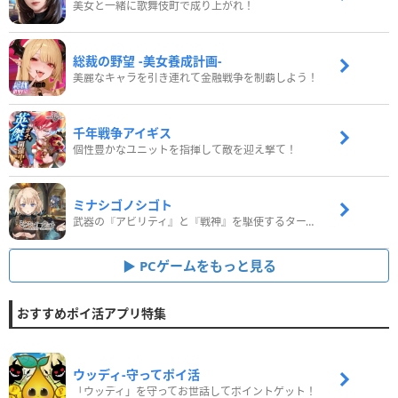
美女と一緒に歌舞伎町で成り上がれ！
総裁の野望 -美女養成計画-
美麗なキャラを引き連れて金融戦争を制覇しよう！
千年戦争アイギス
個性豊かなユニットを指揮して敵を迎え撃て！
ミナシゴノシゴト
武器の『アビリティ』と『戦神』を駆使するターン制コマンドバトルRPG！
PCゲームをもっと見る
おすすめポイ活アプリ特集
ウッディ‐守ってポイ活
「ウッディ」を守ってお世話してポイントゲット！