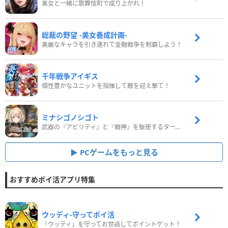
美女と一緒に歌舞伎町で成り上がれ！
総裁の野望 -美女養成計画-
美麗なキャラを引き連れて金融戦争を制覇しよう！
千年戦争アイギス
個性豊かなユニットを指揮して敵を迎え撃て！
ミナシゴノシゴト
武器の『アビリティ』と『戦神』を駆使するターン制コマンドバトルRPG！
PCゲームをもっと見る
おすすめポイ活アプリ特集
ウッディ‐守ってポイ活
「ウッディ」を守ってお世話してポイントゲット！