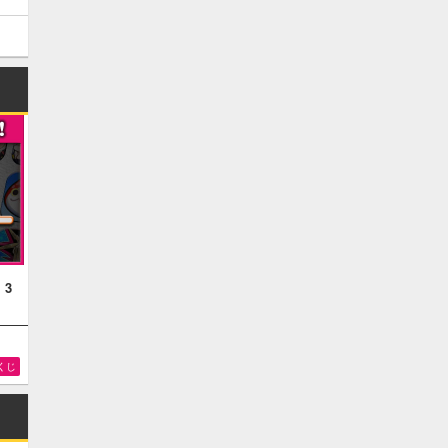
！3
くじ