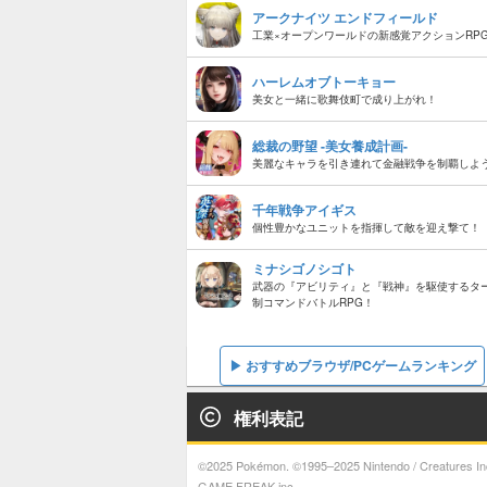
アークナイツ エンドフィールド
工業×オープンワールドの新感覚アクションRP
ハーレムオブトーキョー
美女と一緒に歌舞伎町で成り上がれ！
総裁の野望 -美女養成計画-
美麗なキャラを引き連れて金融戦争を制覇しよ
千年戦争アイギス
個性豊かなユニットを指揮して敵を迎え撃て！
ミナシゴノシゴト
武器の『アビリティ』と『戦神』を駆使するタ
制コマンドバトルRPG！
おすすめブラウザ/PCゲームランキング
権利表記
©2025 Pokémon. ©1995–2025 Nintendo / Creatures Inc
GAME FREAK inc.