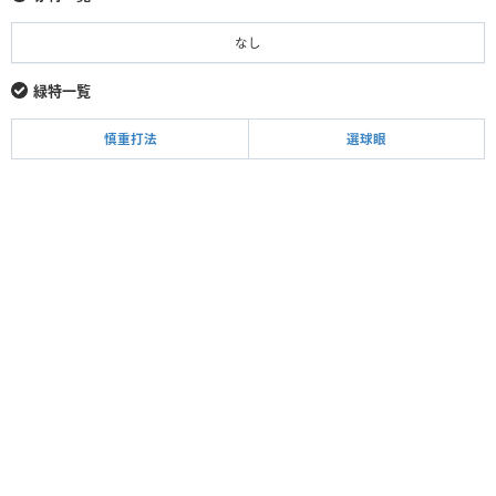
なし
緑特一覧
慎重打法
選球眼