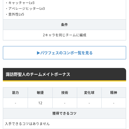
・キャッチャーLv3
・アベレージヒッターLv3
・意外性Lv5
条件
2キャラを同じチームに編成
▶︎パワフェスのコンボ一覧を見る
諏訪野聖人のチームメイトボーナス
筋力
敏捷
技術
変化球
精神
-
12
-
-
-
獲得できるコツ
入手できるコツはありません