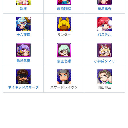
新庄
藤崎詩織
花鳥風香
パステル
十六夜満
ガンダー
鈴島紫音
忠主七緒
小井成タマモ
ネイキッドスネーク
ハワードレイヴン
則出郁三