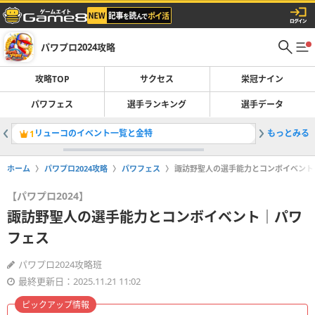
パワプロ2024攻略
攻略TOP
サクセス
栄冠ナイン
パワフェス
選手ランキング
選手データ
リューコのイベント一覧と金特
もっとみる
パワフル
1
2
ホーム
パワプロ2024攻略
パワフェス
諏訪野聖人の選手能力とコンボイベント
【パワプロ2024】
諏訪野聖人の選手能力とコンボイベント｜パワ
フェス
パワプロ2024攻略班
最終更新日：2025.11.21 11:02
ピックアップ情報