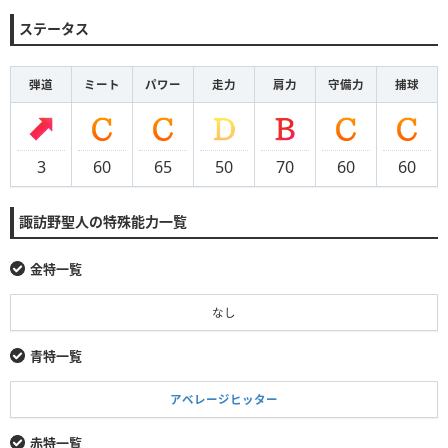
ステータス
弾道
ミート
パワー
走力
肩力
守備力
捕球
3
60
65
50
70
60
60
諏訪野聖人の特殊能力一覧
金特一覧
なし
青特一覧
アベレージヒッター
赤特一覧