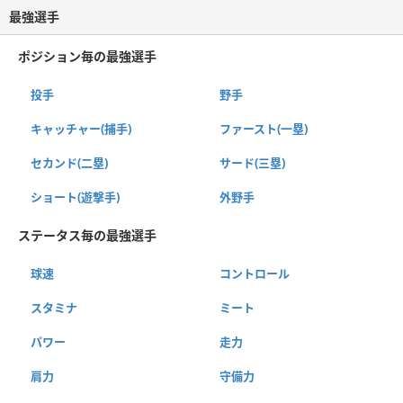
最強選手
ポジション毎の最強選手
投手
野手
キャッチャー(捕手)
ファースト(一塁)
セカンド(二塁)
サード(三塁)
ショート(遊撃手)
外野手
ステータス毎の最強選手
球速
コントロール
スタミナ
ミート
パワー
走力
肩力
守備力