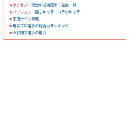
★サクセス：
博士の成功確率
／
彼女一覧
★パワフェス：
隠しキャラ
／
コラボキャラ
★
栄冠ナイン攻略
★
現役プロ選手の総合力ランキング
★
大谷翔平選手の能力