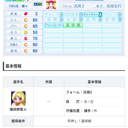
基本情報
選手名
所属
基本情報
フォーム：
汎用2
---
投 打：
右 / 左
諏訪野聖人
守備位置：
捕手
/ 外
獲得条件
早押し！選球眼