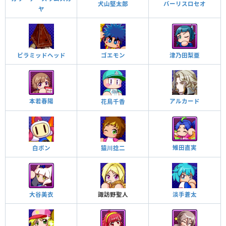
犬山堅太郎
バーリスロセオ
ヤ
ピラミッドヘッド
ゴエモン
津乃田梨亜
アルカード
本若春陽
花鳥千香
雉田直実
白ボン
猿川捻二
大谷美衣
諏訪野聖人
淡手蒼太