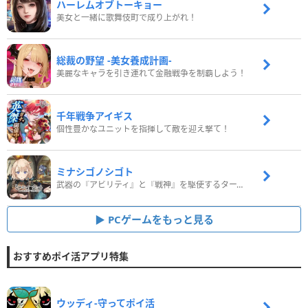
ハーレムオブトーキョー
美女と一緒に歌舞伎町で成り上がれ！
総裁の野望 -美女養成計画-
美麗なキャラを引き連れて金融戦争を制覇しよう！
千年戦争アイギス
個性豊かなユニットを指揮して敵を迎え撃て！
ミナシゴノシゴト
武器の『アビリティ』と『戦神』を駆使するターン制コマンドバトルRPG！
PCゲームをもっと見る
おすすめポイ活アプリ特集
ウッディ‐守ってポイ活