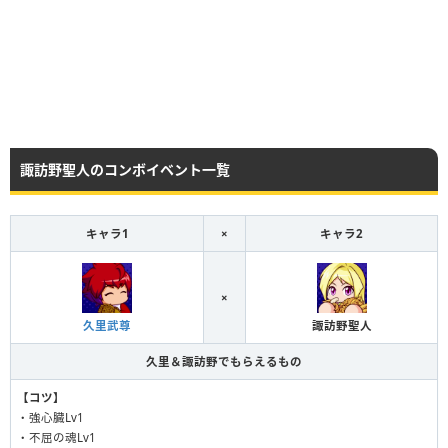
諏訪野聖人のコンボイベント一覧
キャラ1
×
キャラ2
×
久里武尊
諏訪野聖人
久里＆諏訪野でもらえるもの
【コツ】
・強心臓Lv1
・不屈の魂Lv1