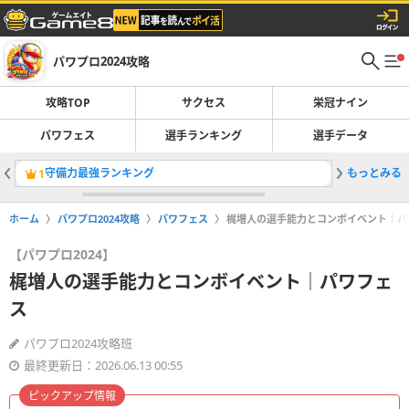
パワプロ2024攻略
攻略TOP
サクセス
栄冠ナイン
パワフェス
選手ランキング
選手データ
守備力最強ランキング
もっとみる
サード(
1
2
ホーム
パワプロ2024攻略
パワフェス
梶増人の選手能力とコンボイベント｜パ
【パワプロ2024】
梶増人の選手能力とコンボイベント｜パワフェ
ス
パワプロ2024攻略班
最終更新日：2026.06.13 00:55
ピックアップ情報