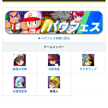
▶︎パワフェス攻略に戻る
チームメンバー
館橋水奈都
沖野海里
オクタヴィア
泡瀬満里南
梶増人