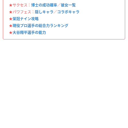
★サクセス：
博士の成功確率
／
彼女一覧
★パワフェス：
隠しキャラ
／
コラボキャラ
★
栄冠ナイン攻略
★
現役プロ選手の総合力ランキング
★
大谷翔平選手の能力