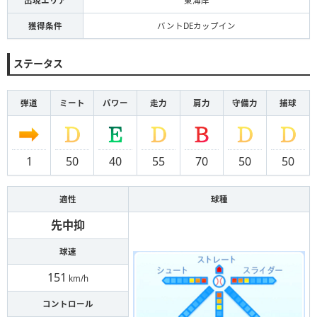
出現エリア
東海岸
獲得条件
バントDEカップイン
ステータス
弾道
ミート
パワー
走力
肩力
守備力
捕球
1
50
40
55
70
50
50
適性
球種
先中抑
球速
151
km/h
コントロール