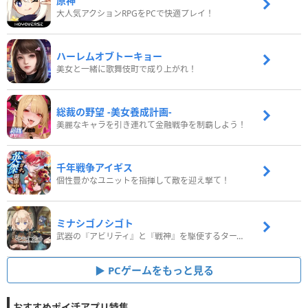
原神
大人気アクションRPGをPCで快適プレイ！
ハーレムオブトーキョー
美女と一緒に歌舞伎町で成り上がれ！
総裁の野望 -美女養成計画-
美麗なキャラを引き連れて金融戦争を制覇しよう！
千年戦争アイギス
個性豊かなユニットを指揮して敵を迎え撃て！
ミナシゴノシゴト
武器の『アビリティ』と『戦神』を駆使するターン制コマンドバトルRPG！
PCゲームをもっと見る
おすすめポイ活アプリ特集