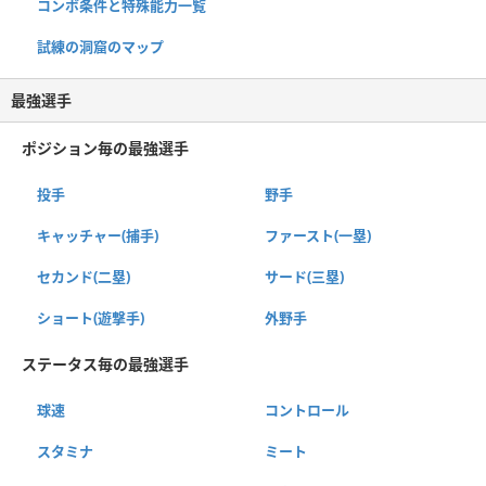
コンボ条件と特殊能力一覧
試練の洞窟のマップ
最強選手
ポジション毎の最強選手
投手
野手
キャッチャー(捕手)
ファースト(一塁)
セカンド(二塁)
サード(三塁)
ショート(遊撃手)
外野手
ステータス毎の最強選手
球速
コントロール
スタミナ
ミート