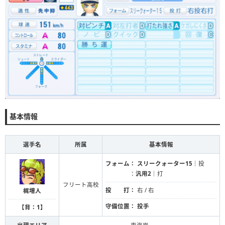
基本情報
選手名
所属
基本情報
フォーム：
スリークォーター15
｜投
：
汎用2
｜打
フリート高校
投 打：
右 / 右
梶増人
守備位置：
投手
【背：1】