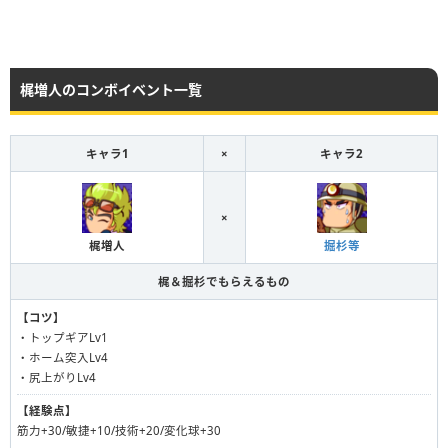
梶増人のコンボイベント一覧
キャラ1
×
キャラ2
×
梶増人
掘杉等
梶＆掘杉でもらえるもの
【コツ】
・トップギアLv1
・ホーム突入Lv4
・尻上がりLv4
【経験点】
筋力+30/敏捷+10/技術+20/変化球+30