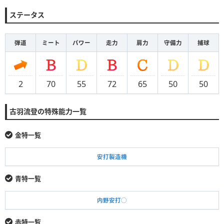
ステータス
弾道
ミート
パワー
走力
肩力
守備力
捕球
2
70
55
72
65
50
50
古羽流登の特殊能力一覧
金特一覧
安打製造機
青特一覧
内野安打◯
赤特一覧