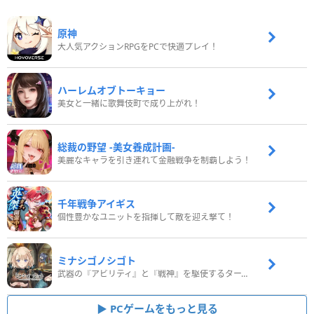
原神
大人気アクションRPGをPCで快適プレイ！
ハーレムオブトーキョー
美女と一緒に歌舞伎町で成り上がれ！
総裁の野望 -美女養成計画-
美麗なキャラを引き連れて金融戦争を制覇しよう！
千年戦争アイギス
個性豊かなユニットを指揮して敵を迎え撃て！
ミナシゴノシゴト
武器の『アビリティ』と『戦神』を駆使するターン制コマンドバトルRPG！
PCゲームをもっと見る