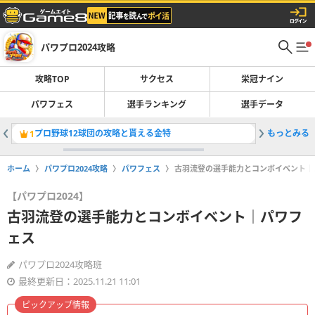
パワプロ2024攻略
攻略TOP
サクセス
栄冠ナイン
パワフェス
選手ランキング
選手データ
プロ野球12球団の攻略と貰える金特
もっとみる
パワフル
1
2
ホーム
パワプロ2024攻略
パワフェス
古羽流登の選手能力とコンボイベント｜
【パワプロ2024】
古羽流登の選手能力とコンボイベント｜パワフ
ェス
パワプロ2024攻略班
最終更新日：2025.11.21 11:01
ピックアップ情報