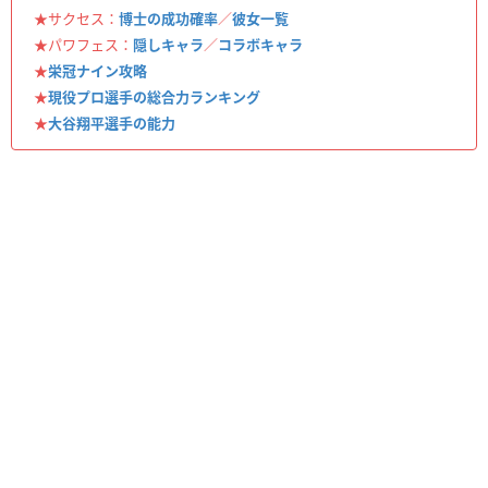
★サクセス：
博士の成功確率
／
彼女一覧
★パワフェス：
隠しキャラ
／
コラボキャラ
★
栄冠ナイン攻略
★
現役プロ選手の総合力ランキング
★
大谷翔平選手の能力