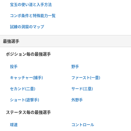
宝玉の使い道と入手方法
コンボ条件と特殊能力一覧
試練の洞窟のマップ
最強選手
ポジション毎の最強選手
投手
野手
キャッチャー(捕手)
ファースト(一塁)
セカンド(二塁)
サード(三塁)
ショート(遊撃手)
外野手
ステータス毎の最強選手
球速
コントロール