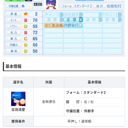
基本情報
選手名
所属
基本情報
フォーム：
スタンダード2
金剛連合
投 打：
右 / 右
古羽流登
守備位置：
外野手
獲得条件
早押し！選球眼