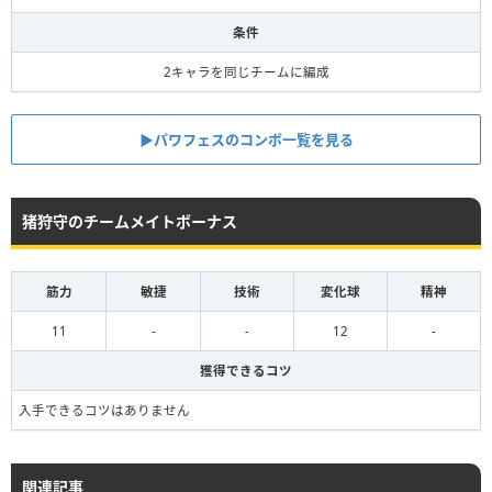
条件
2キャラを同じチームに編成
▶︎パワフェスのコンボ一覧を見る
猪狩守のチームメイトボーナス
筋力
敏捷
技術
変化球
精神
11
-
-
12
-
獲得できるコツ
入手できるコツはありません
関連記事