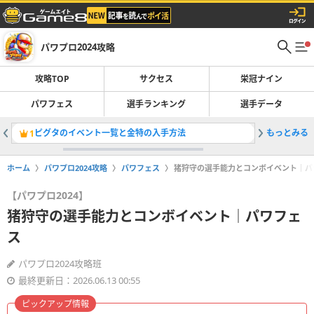
パワプロ2024攻略
攻略TOP
サクセス
栄冠ナイン
パワフェス
選手ランキング
選手データ
ピグタのイベント一覧と金特の入手方法
もっとみる
つゆはの
1
2
ホーム
パワプロ2024攻略
パワフェス
猪狩守の選手能力とコンボイベント｜パ
【パワプロ2024】
猪狩守の選手能力とコンボイベント｜パワフェ
ス
パワプロ2024攻略班
最終更新日：2026.06.13 00:55
ピックアップ情報