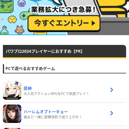
パワプロ2024プレイヤーにおすすめ【PR】
PCで遊べるおすすめゲーム
原神
大人気アクションRPGをPCで快適プレイ！
ハーレムオブトーキョー
美女と一緒に歌舞伎町で成り上がれ！