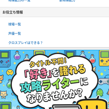
特殊能力の一覧
新特殊能力
お役立ち情報
球場一覧
声優一覧
クロスプレイはできる？