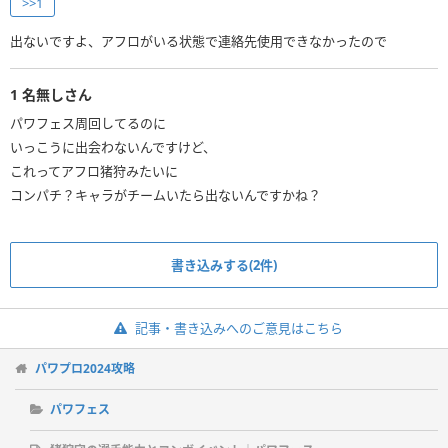
>>1
出ないですよ、アフロがいる状態で連絡先使用できなかったので
1
名無しさん
パワフェス周回してるのに
いっこうに出会わないんですけど、
これってアフロ猪狩みたいに
コンパチ？キャラがチームいたら出ないんですかね？
書き込みする(2件)
記事・書き込みへのご意見はこちら
パワプロ2024攻略
パワフェス