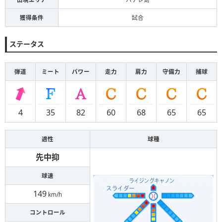
獲得条件
試合
ステータス
弾道
ミート
パワー
走力
肩力
守備力
捕球
4
35
82
60
68
65
65
適性
球種
先中抑
球速
149
km/h
コントロール