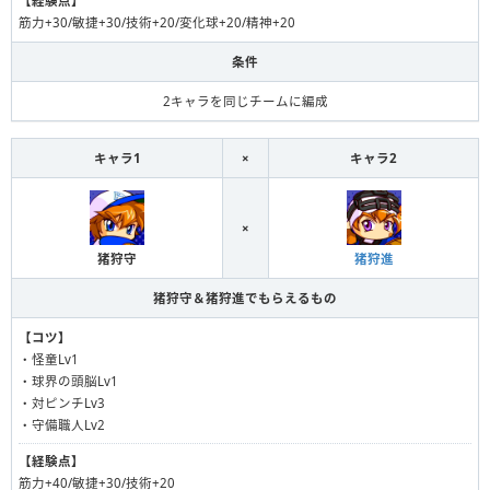
【経験点】
筋力+30/敏捷+30/技術+20/変化球+20/精神+20
条件
2キャラを同じチームに編成
キャラ1
×
キャラ2
×
猪狩守
猪狩進
猪狩守＆猪狩進でもらえるもの
【コツ】
・怪童Lv1
・球界の頭脳Lv1
・対ピンチLv3
・守備職人Lv2
【経験点】
筋力+40/敏捷+30/技術+20