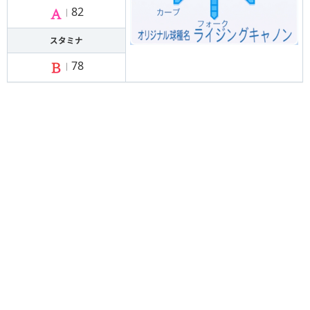
82
｜
スタミナ
78
｜