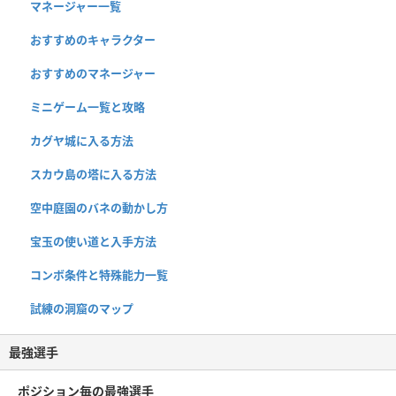
マネージャー一覧
おすすめのキャラクター
おすすめのマネージャー
ミニゲーム一覧と攻略
カグヤ城に入る方法
スカウ島の塔に入る方法
空中庭園のバネの動かし方
宝玉の使い道と入手方法
コンボ条件と特殊能力一覧
試練の洞窟のマップ
最強選手
ポジション毎の最強選手