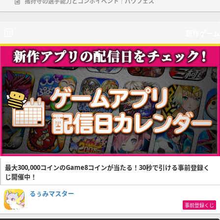
猪狩守の選手能力とコンボイベント｜パワフェス
新作ゲーム
最大300,000コインのGame8コインが当たる！30秒で引ける事前登録く
じ開催中！
るぅみマスター
事前登録くじ