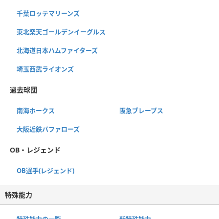
千葉ロッテマリーンズ
東北楽天ゴールデンイーグルス
北海道日本ハムファイターズ
埼玉西武ライオンズ
過去球団
南海ホークス
阪急ブレーブス
大阪近鉄バファローズ
OB・レジェンド
OB選手(レジェンド)
特殊能力