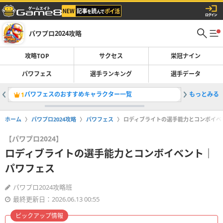
パワプロ2024攻略
攻略TOP
サクセス
栄冠ナイン
パワフェス
選手ランキング
選手データ
パワフェスのおすすめキャラクター一覧
もっとみる
パワフル
1
2
ホーム
パワプロ2024攻略
パワフェス
ロディブライトの選手能力とコンボイベ
【パワプロ2024】
ロディブライトの選手能力とコンボイベント｜
パワフェス
パワプロ2024攻略班
最終更新日：2026.06.13 00:55
ピックアップ情報