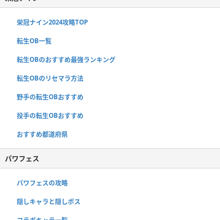
栄冠ナイン2024攻略TOP
転生OB一覧
転生OBのおすすめ最強ランキング
転生OBのリセマラ方法
野手の転生OBおすすめ
投手の転生OBおすすめ
おすすめ都道府県
パワフェス
パワフェスの攻略
隠しキャラと隠しボス