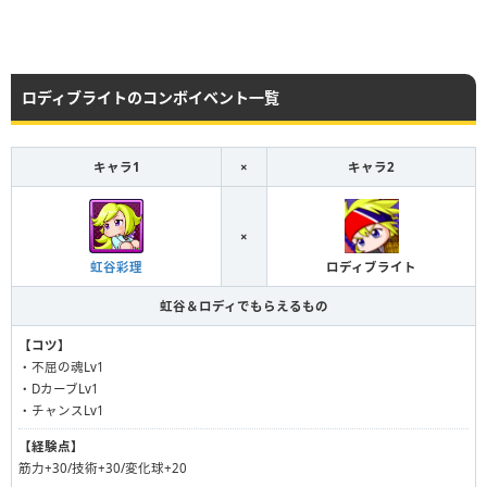
ロディブライトのコンボイベント一覧
キャラ1
×
キャラ2
×
虹谷彩理
ロディブライト
虹谷＆ロディでもらえるもの
【コツ】
・不屈の魂Lv1
・DカーブLv1
・チャンスLv1
【経験点】
筋力+30/技術+30/変化球+20