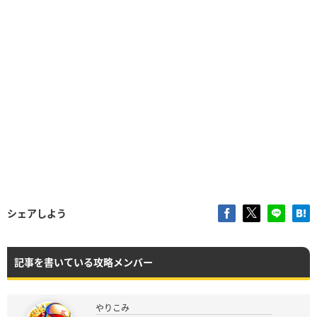
シェアしよう
記事を書いている攻略メンバー
やりこみ