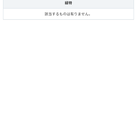
緑特
該当するものは有りません。