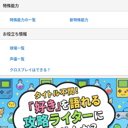
特殊能力
特殊能力の一覧
新特殊能力
お役立ち情報
球場一覧
声優一覧
クロスプレイはできる？