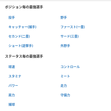
ポジション毎の最強選手
投手
野手
キャッチャー(捕手)
ファースト(一塁)
セカンド(二塁)
サード(三塁)
ショート(遊撃手)
外野手
ステータス毎の最強選手
球速
コントロール
スタミナ
ミート
パワー
走力
肩力
守備力
捕球