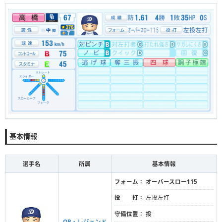
基本情報
選手名
所属
基本情報
フォーム：
オーバースロー115
投 打：
左投左打
守備位置：
投
OB・レジェンド