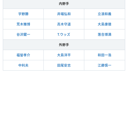
内野手
宇野勝
井端弘和
立浪和義
荒木雅博
高木守道
大島康徳
谷沢健一
T.ウッズ
落合博満
外野手
福留孝介
大島洋平
和田一浩
中利夫
田尾安志
江藤慎一