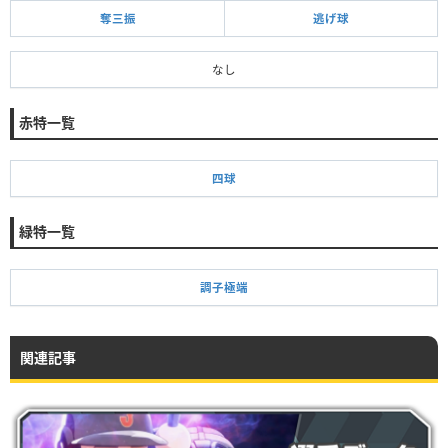
奪三振
逃げ球
なし
赤特一覧
四球
緑特一覧
調子極端
関連記事