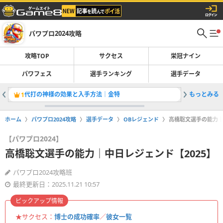
パワプロ2024攻略
攻略TOP
サクセス
栄冠ナイン
パワフェス
選手ランキング
選手データ
代打の神様の効果と入手方法｜金特
もっとみる
パワフル
1
2
ホーム
パワプロ2024攻略
選手データ
OBレジェンド
高橋聡文選手の能力｜
【パワプロ2024】
高橋聡文選手の能力｜中日レジェンド【2025】
パワプロ2024攻略班
最終更新日：2025.11.21 10:57
ピックアップ情報
★サクセス：
博士の成功確率
／
彼女一覧