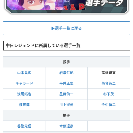
▶︎選手一覧に戻る
中日レジェンドに所属している選手一覧
投手
山本昌広
岩瀬仁紀
高橋聡文
ギャラード
平井正史
落合英二
浅尾拓也
星野仙一
杉下茂
権藤博
川上憲伸
今中慎二
捕手
谷繁元信
木俣達彦