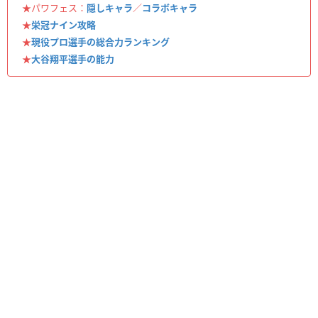
★パワフェス：
隠しキャラ
／
コラボキャラ
★
栄冠ナイン攻略
★
現役プロ選手の総合力ランキング
★
大谷翔平選手の能力