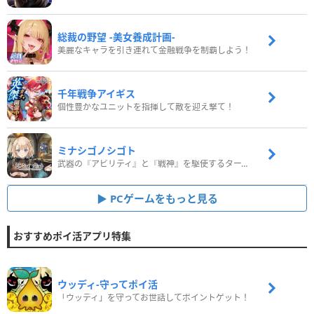
総裁の野望 -美女養成計画-
美麗なキャラを引き連れて金融戦争を制覇しよう！
千年戦争アイギス
個性豊かなユニットを指揮して敵を迎え撃て！
ミナシゴノシゴト
武器の『アビリティ』と『戦神』を駆使するターン制コマンドバトルRPG！
PCゲームをもっと見る
おすすめポイ活アプリ特集
ウッディ‐守ってポイ活
「ウッディ」を守ってお世話してポイントゲット！