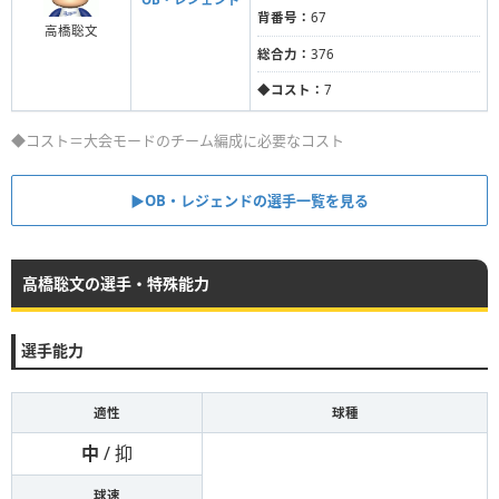
背番号：
67
高橋聡文
総合力：
376
◆コスト：
7
◆コスト＝大会モードのチーム編成に必要なコスト
▶︎OB・レジェンドの選手一覧を見る
高橋聡文の選手・特殊能力
選手能力
適性
球種
中
/ 抑
球速