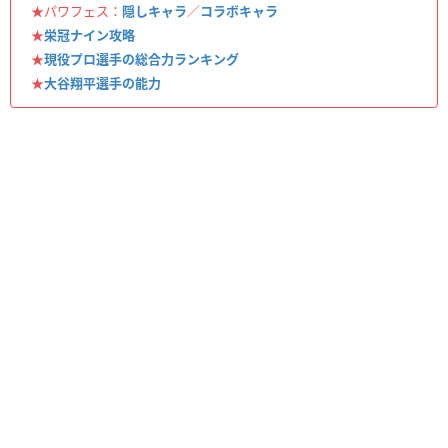
★パワフェス：
隠しキャラ
／
コラボキャラ
★
栄冠ナイン攻略
★
現役プロ選手の総合力ランキング
★
大谷翔平選手の能力