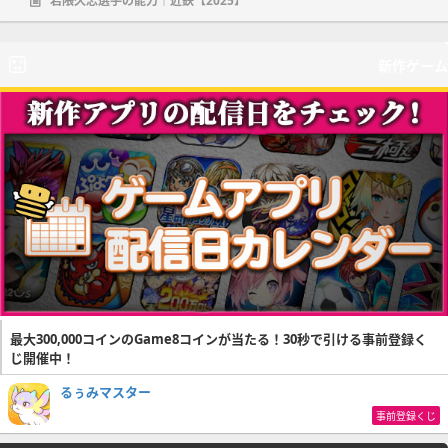
岩隈久志選手の能力｜近鉄【2025】
新作ゲーム
最大300,000コインのGame8コインが当たる！30秒で引ける事前登録く
じ開催中！
るぅみマスター
事前登録くじ