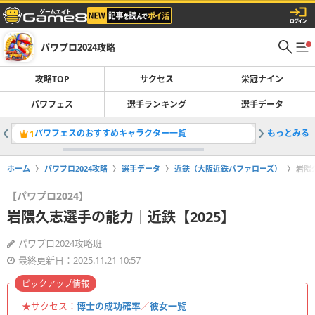
パワプロ2024攻略
攻略TOP
サクセス
栄冠ナイン
パワフェス
選手ランキング
選手データ
パワフェスのおすすめキャラクター一覧
もっとみる
パワフェ
1
2
ホーム
パワプロ2024攻略
選手データ
近鉄（大阪近鉄バファローズ）
岩隈
【パワプロ2024】
岩隈久志選手の能力｜近鉄【2025】
パワプロ2024攻略班
最終更新日：2025.11.21 10:57
ピックアップ情報
★サクセス：
博士の成功確率
／
彼女一覧