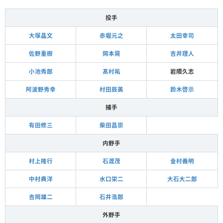
投手
大塚晶文
赤堀元之
太田幸司
佐野重樹
岡本晃
吉井理人
小池秀郎
髙村祐
岩隈久志
阿波野秀幸
村田辰美
鈴木啓示
捕手
有田修三
柴田昌崇
内野手
村上隆行
石渡茂
金村義明
中村典洋
水口栄二
大石大二郎
吉岡雄二
石井浩郎
外野手