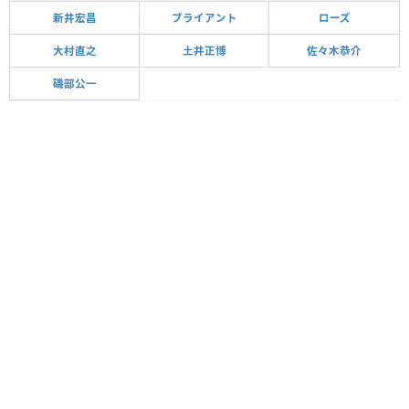
新井宏昌
ブライアント
ローズ
大村直之
土井正博
佐々木恭介
磯部公一