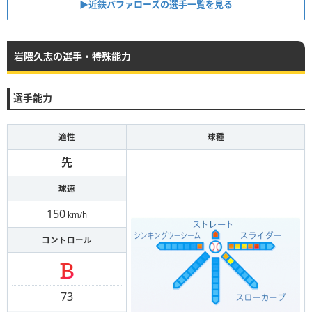
▶︎近鉄バファローズの選手一覧を見る
岩隈久志の選手・特殊能力
選手能力
適性
球種
先
球速
150
km/h
コントロール
73