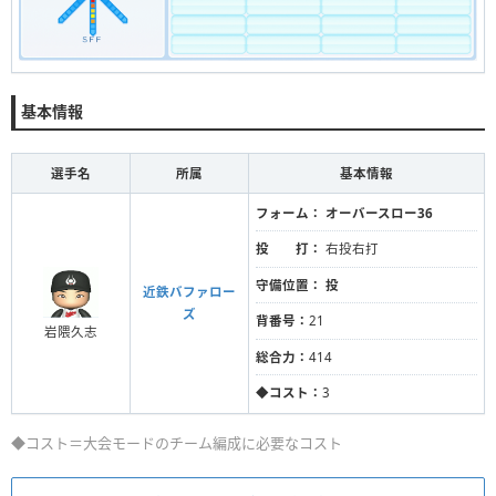
基本情報
選手名
所属
基本情報
フォーム：
オーバースロー36
投 打：
右投右打
守備位置：
投
近鉄バファロー
ズ
背番号：
21
岩隈久志
総合力：
414
◆コスト：
3
◆コスト＝大会モードのチーム編成に必要なコスト