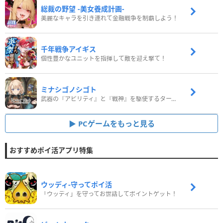
総裁の野望 -美女養成計画-
美麗なキャラを引き連れて金融戦争を制覇しよう！
千年戦争アイギス
個性豊かなユニットを指揮して敵を迎え撃て！
ミナシゴノシゴト
武器の『アビリティ』と『戦神』を駆使するターン制コマンドバトルRPG！
PCゲームをもっと見る
おすすめポイ活アプリ特集
ウッディ‐守ってポイ活
「ウッディ」を守ってお世話してポイントゲット！