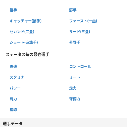
投手
野手
キャッチャー(捕手)
ファースト(一塁)
セカンド(二塁)
サード(三塁)
ショート(遊撃手)
外野手
ステータス毎の最強選手
球速
コントロール
スタミナ
ミート
パワー
走力
肩力
守備力
捕球
選手データ